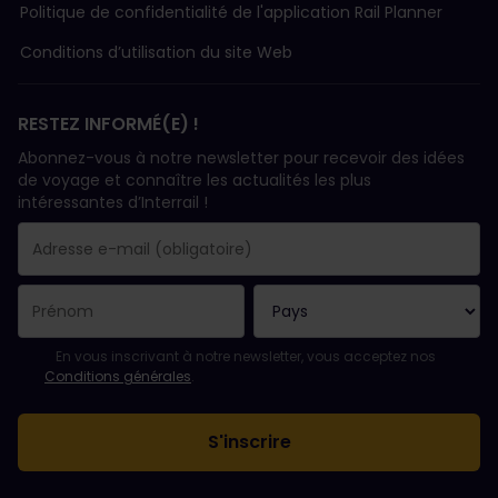
Politique de confidentialité de l'application Rail Planner
Conditions d’utilisation du site Web
RESTEZ INFORMÉ(E) !
Abonnez-vous à notre newsletter pour recevoir des idées
de voyage et connaître les actualités les plus
intéressantes d’Interrail !
Votre abonnement a bien été pris en compte.
Le champ adresse e-mail est obligatoire.
L'adresse e-mail n'est pas valide !
L'inscription à la newsletter a échoué. Veuillez réessayer ultéri
Vous êtes déjà abonné(e) à cette newsletter.
Veuillez accepter les conditions générales pour vous inscrire à l
En vous inscrivant à notre newsletter, vous acceptez nos
Conditions générales
.