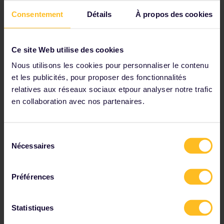
Check journey details on the timetable
Consentement
Détails
À propos des cookies
View map of European rail network
Read about making reservations
Book your hostel accommodation
Ce site Web utilise des cookies
Get discounts with your Pass
Nous utilisons les cookies pour personnaliser le contenu
et les publicités, pour proposer des fonctionnalités
relatives aux réseaux sociaux etpour analyser notre trafic
en collaboration avec nos partenaires.
Parmi nos partenaires
Sélection
Nécessaires
du
consentement
Préférences
Statistiques