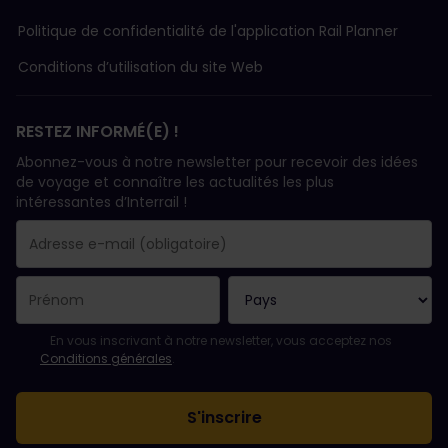
Politique de confidentialité de l'application Rail Planner
Conditions d’utilisation du site Web
RESTEZ INFORMÉ(E) !
Abonnez-vous à notre newsletter pour recevoir des idées
de voyage et connaître les actualités les plus
intéressantes d’Interrail !
Votre abonnement a bien été pris en compte.
Le champ adresse e-mail est obligatoire.
L'adresse e-mail n'est pas valide !
L'inscription à la newsletter a échoué. Veuillez réessayer ultéri
Vous êtes déjà abonné(e) à cette newsletter.
Veuillez accepter les conditions générales pour vous inscrire à l
En vous inscrivant à notre newsletter, vous acceptez nos
Conditions générales
.