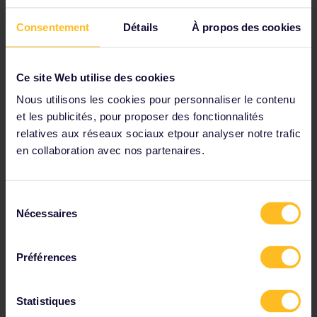
Vérifiez les détails du voyage dans nos horaires
Consentement
Détails
À propos des cookies
Consultez la carte du réseau ferroviaire européen
Lisez les informations sur les réservations
Ce site Web utilise des cookies
Réservez votre auberge de jeunesse
Nous utilisons les cookies pour personnaliser le contenu
Bénéficiez de réductions grâce à votre Pass
et les publicités, pour proposer des fonctionnalités
relatives aux réseaux sociaux etpour analyser notre trafic
en collaboration avec nos partenaires.
Parmi nos partenaires
Sélection
Nécessaires
du
consentement
Préférences
Statistiques