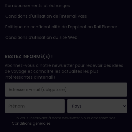
Remboursements et échanges
Conditions d'utilisation de l'Interrail Pass
Politique de confidentialité de l'application Rail Planner
Conditions d’utilisation du site Web
RESTEZ INFORMÉ(E) !
Abonnez-vous à notre newsletter pour recevoir des idées
de voyage et connaître les actualités les plus
intéressantes d’Interrail !
Votre abonnement a bien été pris en compte.
Le champ adresse e-mail est obligatoire.
L'adresse e-mail n'est pas valide !
L'inscription à la newsletter a échoué. Veuillez réessayer ultéri
Vous êtes déjà abonné(e) à cette newsletter.
Veuillez accepter les conditions générales pour vous inscrire à l
En vous inscrivant à notre newsletter, vous acceptez nos
Conditions générales
.