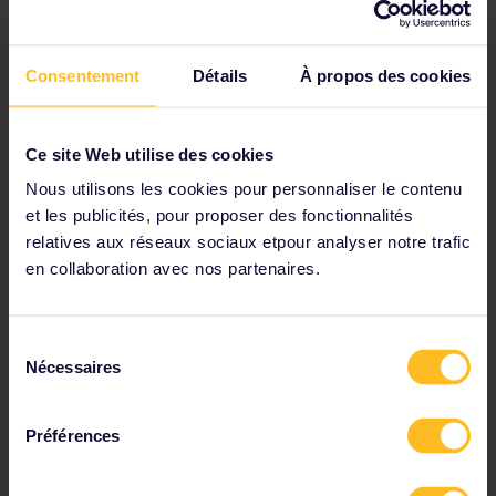
Planifier un voyage
voyager avec un Pass Jeune.
Commencez à planifier votre aventure Interrail :
Consentement
Détails
À propos des cookies
Vérifiez les détails du voyage dans nos horaires
Consultez la carte du réseau ferroviaire européen
Ce site Web utilise des cookies
Lisez les informations sur les réservations
Nous utilisons les cookies pour personnaliser le contenu
Réservez votre auberge de jeunesse
et les publicités, pour proposer des fonctionnalités
Bénéficiez de réductions grâce à votre Pass
relatives aux réseaux sociaux etpour analyser notre trafic
en collaboration avec nos partenaires.
Sélection
Parmi nos partenaires
Nécessaires
du
consentement
Préférences