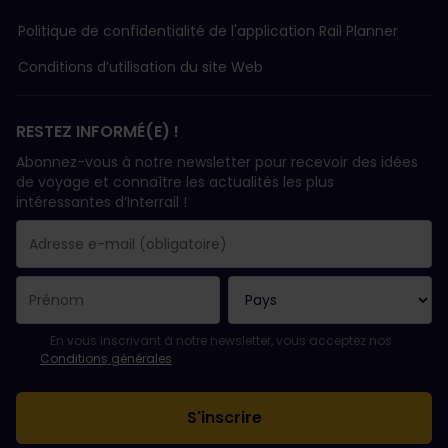
Politique de confidentialité de l'application Rail Planner
Conditions d’utilisation du site Web
RESTEZ INFORMÉ(E) !
Abonnez-vous à notre newsletter pour recevoir des idées
de voyage et connaître les actualités les plus
intéressantes d’Interrail !
Votre abonnement a bien été pris en compte.
Le champ adresse e-mail est obligatoire.
L'adresse e-mail n'est pas valide !
L'inscription à la newsletter a échoué. Veuillez réessayer ultéri
Vous êtes déjà abonné(e) à cette newsletter.
Veuillez accepter les conditions générales pour vous inscrire à l
En vous inscrivant à notre newsletter, vous acceptez nos
Conditions générales
.