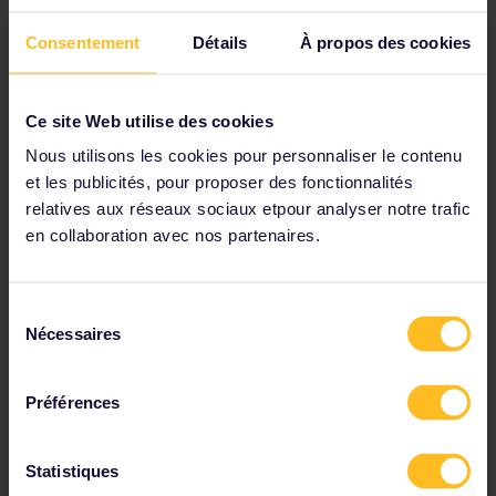
Vérifiez les détails du voyage dans nos horaires
Consentement
Détails
À propos des cookies
Consultez la carte du réseau ferroviaire européen
Lisez les informations sur les réservations
Ce site Web utilise des cookies
Réservez votre auberge de jeunesse
Nous utilisons les cookies pour personnaliser le contenu
Bénéficiez de réductions grâce à votre Pass
et les publicités, pour proposer des fonctionnalités
relatives aux réseaux sociaux etpour analyser notre trafic
en collaboration avec nos partenaires.
Parmi nos partenaires
Sélection
Nécessaires
du
consentement
Préférences
Statistiques