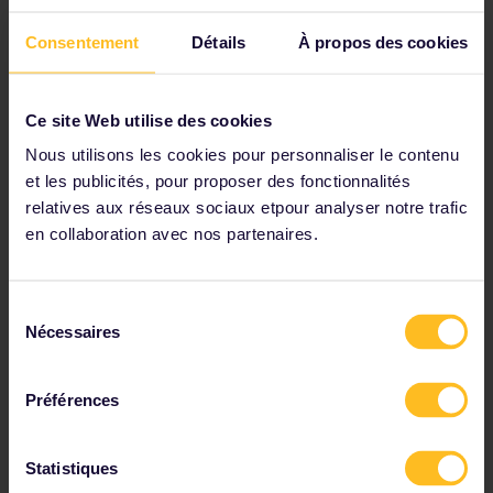
Vérifiez les détails du voyage dans nos horaires
Consentement
Détails
À propos des cookies
Consultez la carte du réseau ferroviaire européen
Lisez les informations sur les réservations
Ce site Web utilise des cookies
Réservez votre auberge de jeunesse
Nous utilisons les cookies pour personnaliser le contenu
Bénéficiez de réductions grâce à votre Pass
et les publicités, pour proposer des fonctionnalités
relatives aux réseaux sociaux etpour analyser notre trafic
en collaboration avec nos partenaires.
Parmi nos partenaires
Sélection
Nécessaires
du
consentement
Préférences
Statistiques