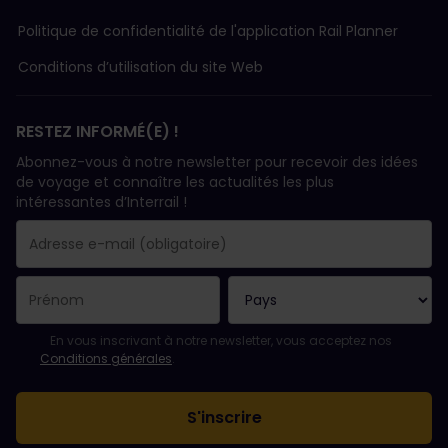
Politique de confidentialité de l'application Rail Planner
Conditions d’utilisation du site Web
RESTEZ INFORMÉ(E) !
Abonnez-vous à notre newsletter pour recevoir des idées
de voyage et connaître les actualités les plus
intéressantes d’Interrail !
Votre abonnement a bien été pris en compte.
Le champ adresse e-mail est obligatoire.
L'adresse e-mail n'est pas valide !
L'inscription à la newsletter a échoué. Veuillez réessayer ultéri
Vous êtes déjà abonné(e) à cette newsletter.
Veuillez accepter les conditions générales pour vous inscrire à l
En vous inscrivant à notre newsletter, vous acceptez nos
Conditions générales
.