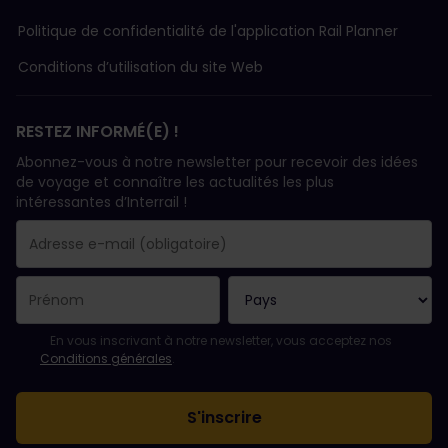
Politique de confidentialité de l'application Rail Planner
Conditions d’utilisation du site Web
RESTEZ INFORMÉ(E) !
Abonnez-vous à notre newsletter pour recevoir des idées
de voyage et connaître les actualités les plus
intéressantes d’Interrail !
Votre abonnement a bien été pris en compte.
Le champ adresse e-mail est obligatoire.
L'adresse e-mail n'est pas valide !
L'inscription à la newsletter a échoué. Veuillez réessayer ultéri
Vous êtes déjà abonné(e) à cette newsletter.
Veuillez accepter les conditions générales pour vous inscrire à l
En vous inscrivant à notre newsletter, vous acceptez nos
Conditions générales
.