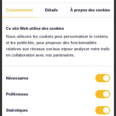
Vérifiez les détails du voyage dans nos horaires
Consentement
Détails
À propos des cookies
Consultez la carte du réseau ferroviaire européen
Lisez les informations sur les réservations
Ce site Web utilise des cookies
Réservez votre auberge de jeunesse
Nous utilisons les cookies pour personnaliser le contenu
Bénéficiez de réductions grâce à votre Pass
et les publicités, pour proposer des fonctionnalités
relatives aux réseaux sociaux etpour analyser notre trafic
en collaboration avec nos partenaires.
Parmi nos partenaires
Sélection
Nécessaires
du
consentement
Préférences
Statistiques