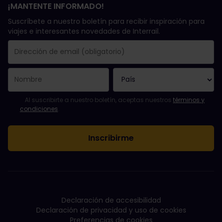
¡MANTENTE INFORMADO!
Suscríbete a nuestro boletín para recibir inspiración para
viajes e interesantes novedades de Interrail.
Se suscribió con éxito.
El campo de dirección de email es obligatorio.
La dirección de email no es válida.
Ha habido un fallo al suscribirte al boletín. Vuelve a intentarlo
¡Ya te has suscrito a este boletín!
Acepta los términos y condiciones para suscribirte al boletín in
Al suscribirte a nuestro boletín, aceptas nuestros
términos y
condiciones
.
Declaración de accesibilidad
Declaración de privacidad y uso de cookies
Preferencias de cookies