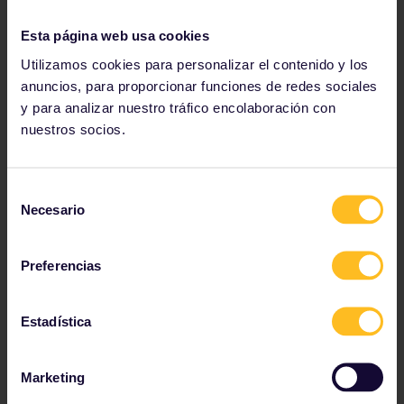
Esta página web usa cookies
Utilizamos cookies para personalizar el contenido y los
anuncios, para proporcionar funciones de redes sociales
y para analizar nuestro tráfico encolaboración con
nuestros socios.
Selección
Necesario
de
consentimiento
Preferencias
Estadística
Carne asada - Inglaterra
Visita un bufé de carne inglés para probar este plato
tradicional con pavo, salchichas envueltas en beicon,
Marketing
relleno, guisantes, patatas asadas, zanahorias, coles