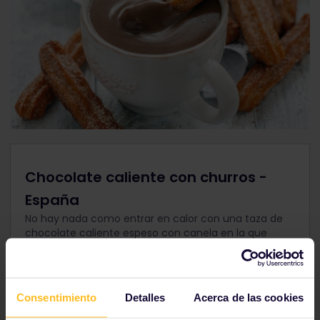
Chocolate caliente con churros -
España
No hay nada como entrar en calor con una taza de
chocolate caliente espeso con canela en la que
puedes mojar
churros,
pasteles dulces y crujientes.
Este es un desayuno típico de los locales. ¡Es una
forma maravillosa de comenzar tus mañanas en
España!
Consentimiento
Detalles
Acerca de las cookies