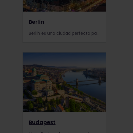
Berlín
Berlín es una ciudad perfecta para visitar en tren, rebosante de historia, cultura y monumentos extraordinarios. Con un Interrail Pass podrás llegar fácilmente a Berlín y descubrir todo lo que la ciudad te puede ofrecer. ¡No te la pierdas! Reserva tu billete de tren ya mismo #interrailberlin
Budapest