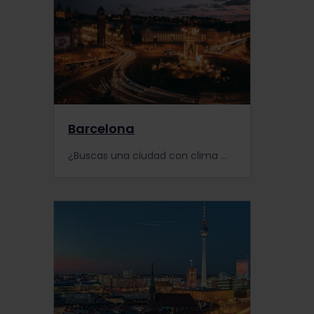
Barcelona
¿Buscas una ciudad con clima mediterráneo, arquitectura monumental y una espectacular oferta gastronómica? En Barcelona encontrarás prácticamente todo lo que una ciudad de ensueño te puede ofrecer. Explora la ciudad de Barcelona en tren con un Interrail Pass. Reserva tu Pase de tren hoy mismo