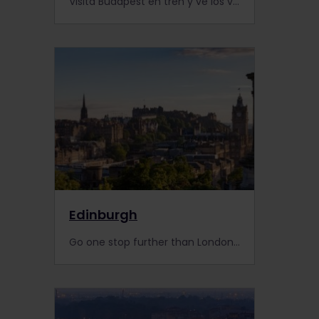
Visita Budapest en tren y ve los vibrantes colores de la ciudad y su arquitectura con nuestro Pase Interrail.
Edinburgh
Go one stop further than London and visit Scotland's capital with your Interrail Pass. Discover its top attractions and gain local tips in our City Guide.