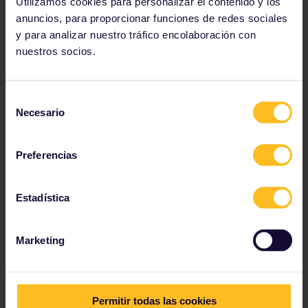
Utilizamos cookies para personalizar el contenido y los
anuncios, para proporcionar funciones de redes sociales
y para analizar nuestro tráfico encolaboración con
nuestros socios.
París
París sigue siendo considerada la ciudad del amor y es un destino ferroviario de obligada parada para enamorados y aventureros de toda Europa. Con un Interrail Pass, puedes visitar los principales lugares de París y obtener recomendaciones locales de otros viajeros de toda Europa.
Selección
Necesario
de
consentimiento
Preferencias
Estadística
Marketing
Prague
Permitir todas las cookies