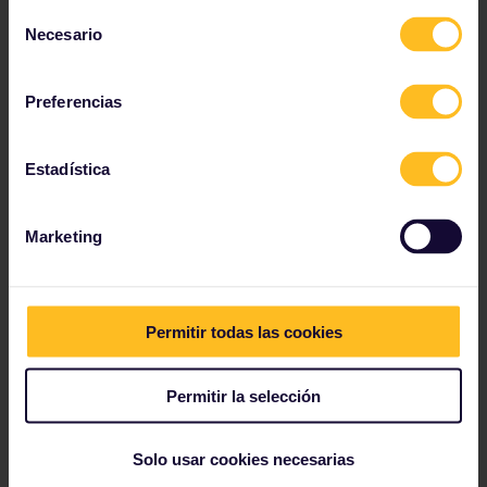
Selección
Ir a un mercado o a una tienda de alimentación
Necesario
de
mientras se viaja puede ser una forma estupenda de
consentimiento
ahorrar dinero en comidas y, al mismo tiempo,
adentrarse en las culturas locales. Cuando vayas a
Preferencias
comprar comida, ten en cuenta
los siguientes hábitos
que recomienda la Comisión Europea para evitar
comprar más de lo que podrás comer durante tu viaje:
Estadística
Crea una lista de la compra con antelación. Esto
Marketing
también puede ayudarle a hacer un seguimiento de
las especialidades locales que te gustaría probar en
tu viaje.
Si es posible, evita hacer la compra cuando tengas
Permitir todas las cookies
hambre. Comprar con el estómago lleno puede
ayudarte a ir más despacio y a disfrutar más de la
experiencia de comprar en un lugar nuevo.
Permitir la selección
A veces, las frutas y verduras «imperfectas» son más
baratas en mercados y tiendas. Comprar productos
Solo usar cookies necesarias
de aspecto imperfecto (pero de buena calidad) que