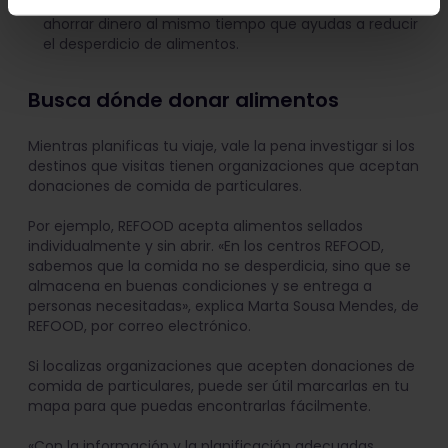
podrían quedarse sin vender puede permitirte
ahorrar dinero al mismo tiempo que ayudas a reducir
el desperdicio de alimentos.
Busca dónde donar alimentos
Mientras planificas tu viaje, vale la pena investigar si los
destinos que visitas tienen organizaciones que aceptan
donaciones de comida de particulares.
Por ejemplo, REFOOD acepta alimentos sellados
individualmente y sin abrir. «En los centros REFOOD,
sabemos que la comida no se desperdicia, sino que se
almacena en buenas condiciones y se entrega a
personas necesitadas», explica Marta Sousa Mendes, de
REFOOD, por correo electrónico.
Si localizas organizaciones que acepten donaciones de
comida de particulares, puede ser útil marcarlas en tu
mapa para que puedas encontrarlas fácilmente.
«Con la información y la planificación adecuadas,