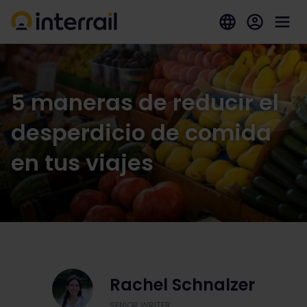
5 maneras de reducir el
desperdicio de comida
en tus viajes
Rachel Schnalzer
SENIOR WRITER