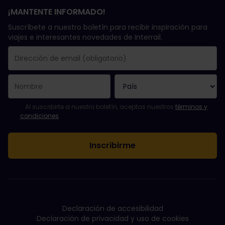
¡MANTENTE INFORMADO!
Suscríbete a nuestro boletín para recibir inspiración para
viajes e interesantes novedades de Interrail.
Se suscribió con éxito.
El campo de dirección de email es obligatorio.
La dirección de email no es válida.
Ha habido un fallo al suscribirte al boletín. Vuelve a intentarlo
¡Ya te has suscrito a este boletín!
Acepta los términos y condiciones para suscribirte al boletín in
Al suscribirte a nuestro boletín, aceptas nuestros
términos y
condiciones
.
Declaración de accesibilidad
Declaración de privacidad y uso de cookies