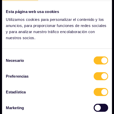
Esta página web usa cookies
NUESTRA COMPAÑÍA
Utilizamos cookies para personalizar el contenido y los
Quiénes somos
anuncios, para proporcionar funciones de redes sociales
y para analizar nuestro tráfico encolaboración con
Carreras profesionales
nuestros socios.
Sala de prensa
Conviértete en uno de nuestros socios
Selección
Necesario
de
Contenido patrocinado y de marca
consentimiento
Informe de impacto de Interrail
Preferencias
Estadística
EMPEZAR
¿Qué es Interrail?
Marketing
Cómo usar su pase