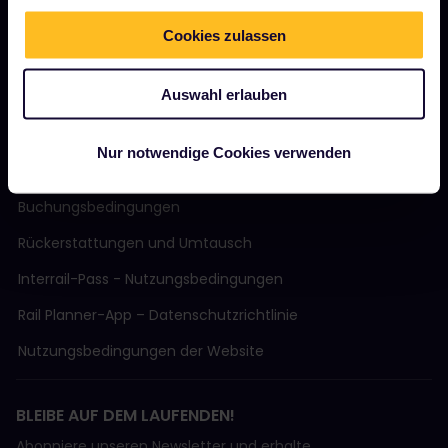
Community
Cookies zulassen
Nachhaltiger Tourismus
Support
Auswahl erlauben
Nur notwendige Cookies verwenden
AGB
Buchungsbedingungen
Rückerstattungen und Umtausch
Interrail-Pass - Nutzungsbedingungen
Rail Planner-App – Datenschutzrichtlinie
Nutzungsbedingungen der Website
BLEIBE AUF DEM LAUFENDEN!
Abonniere unseren Newsletter und erhalte