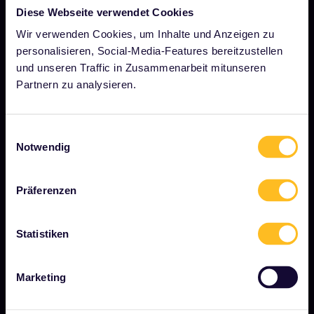
UNSER UNTERNEHMEN
Diese Webseite verwendet Cookies
Über uns
Wir verwenden Cookies, um Inhalte und Anzeigen zu
personalisieren, Social-Media-Features bereitzustellen
Stellenangebote
und unseren Traffic in Zusammenarbeit mitunseren
Pressebereich
Partnern zu analysieren.
Unser Partner werden
Gesponserte &amp; Markeninhalte
Einwilligungsauswahl
Notwendig
Interrail-Folgenbericht
Präferenzen
JETZT LOSLEGEN
Statistiken
Was ist Interrail?
So verwenden Sie Ihren Pass
Marketing
Magazin