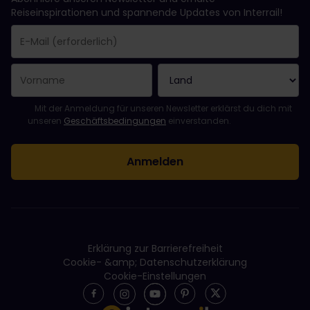
Reiseinspirationen und spannende Updates von Interrail!
Sie haben sich erfolgreich angemeldet.
Das Feld „E-Mail-Adresse“ ist ein Pflichtfeld!
Diese E-Mail-Adresse ist ungültig!
Beim Abonnieren des Newsletters ist ein Fehler aufgetreten. Bit
Du hast diesen Newsletter bereits abonniert!
Bitte stimme den Allgemeinen Geschäftsbedingungen zu, um de
Mit der Anmeldung für unseren Newsletter erklärst du dich mit
unseren
Geschäftsbedingungen
einverstanden.
Erklärung zur Barrierefreiheit
Cookie- &amp; Datenschutzerklärung
Cookie-Einstellungen