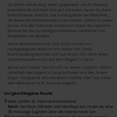
Die British Library liegt direkt gegenüber von St. Pancras
International und lässt sich gut erkunden, bevor du deine
Interrail-Reise antrittst. Die Schatzgalerie der Bibliothek,
die Reisende kostenlos besuchen können, bietet für jeden
etwas: Von der frühesten erhaltenen Kopie des epischen
Beowulf bis hin zu handgeschriebenen Liedtexten von
Mitgliedern der Beatles.
Setze deine literarische Tour durch London im
nahegelegenen Word on the Water fort. Diese
Buchhandlung befindet sich auf einem 100 Jahre alten
schwimmenden Kahn auf dem Regent's Canal.
Atme noch etwas frische Luft vor deiner Zugfahrt. Gleich
unterhalb des Regent’s Canal befinden sich die „Green
Steps“. Entspanne dich bei einem Kaffee oder Tee, bevor
dein Abenteuer in St. Pancras beginnt.
Vorgeschlagene Route
Von:
London St. Pancras International
Nach:
Hendaye (Hinweis: Von Hendaye aus musst du eine
35-minütige Zugfahrt über die Grenze nach San