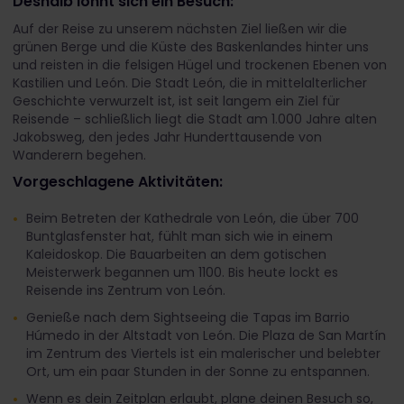
Deshalb lohnt sich ein Besuch:
Auf der Reise zu unserem nächsten Ziel ließen wir die
grünen Berge und die Küste des Baskenlandes hinter uns
und reisten in die felsigen Hügel und trockenen Ebenen von
Kastilien und León. Die Stadt León, die in mittelalterlicher
Geschichte verwurzelt ist, ist seit langem ein Ziel für
Reisende – schließlich liegt die Stadt am 1.000 Jahre alten
Jakobsweg, den jedes Jahr Hunderttausende von
Wanderern begehen.
Vorgeschlagene Aktivitäten:
Beim Betreten der Kathedrale von León, die über 700
Buntglasfenster hat, fühlt man sich wie in einem
Kaleidoskop. Die Bauarbeiten an dem gotischen
Meisterwerk begannen um 1100. Bis heute lockt es
Reisende ins Zentrum von León.
Genieße nach dem Sightseeing die Tapas im Barrio
Húmedo in der Altstadt von León. Die Plaza de San Martín
im Zentrum des Viertels ist ein malerischer und belebter
Ort, um ein paar Stunden in der Sonne zu entspannen.
Wenn es dein Zeitplan erlaubt, plane deinen Besuch so,