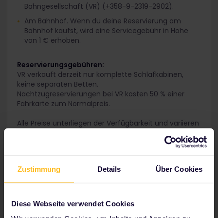
Bahngesellschaft (VR) (+358-9-2319-2902).
Am Bahnhof. Wenn du deine Reservierung am
Bahnhof kaufst, wird eine Servicegebühr in Höhe
von 1 € erhoben.
Reservierungsgebühren:
VR verkauft derzeit nur komplette Schlafkabinen,
keine separaten Betten.
Nachtzugreservierungen bei VR kosten 50 % einer
Fahrkarte zum Normalpreis.
Alle Preise unterliegen der Verfügbarkeit und variieren
je nach gebuchter Route:
Sitzplatz: 5 € – 32,70 €
Schlafkabine für zwei Personen: 39 € – 150 €
Zustimmung
Details
Über Cookies
Deluxe Schlafkabine für zwei Personen mit eigenem
Bad: 39 € – 160 €
Diese Webseite verwendet Cookies
Es wird empfohlen, frühzeitig zu buchen,