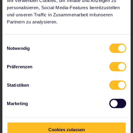
Wir verwenden Cookies, um Inhalte und Anzeigen zu
insbesondere wenn du während der Winter-
Hochsaison reisen möchtest. Auf diese Weise sparst
personalisieren, Social-Media-Features bereitzustellen
du Reservierungskosten.
und unseren Traffic in Zusammenarbeit mitunseren
Partnern zu analysieren.
Ausstattung und
Einwilligungsauswahl
Notwendig
Services
Präferenzen
Klimaanlage
Statistiken
barrierefreie Einrichtungen
Gepäckablagen
Marketing
Steckdosen
Restaurant/Bistro
Dusche/WC
Cookies zulassen