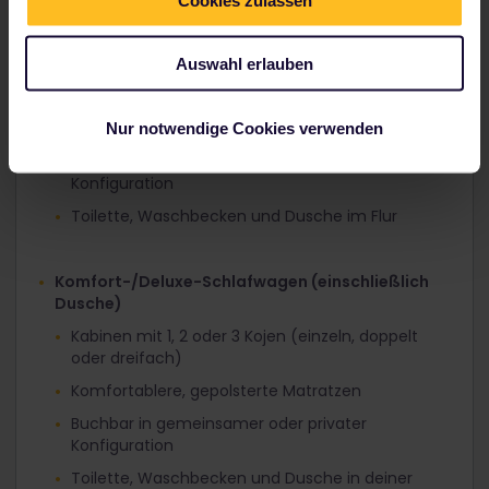
Schlafwagen
Auswahl erlauben
Kabinen mit 1, 2 oder 3 Kojen (einzeln, doppelt
oder dreifach)
Nur notwendige Cookies verwenden
Komfortablere gepolsterte Matratzen
Buchbar in gemeinsamer oder privater
Konfiguration
Toilette, Waschbecken und Dusche im Flur
Komfort-/Deluxe-Schlafwagen (einschließlich
Dusche)
Kabinen mit 1, 2 oder 3 Kojen (einzeln, doppelt
oder dreifach)
Komfortablere, gepolsterte Matratzen
Buchbar in gemeinsamer oder privater
Konfiguration
Toilette, Waschbecken und Dusche in deiner