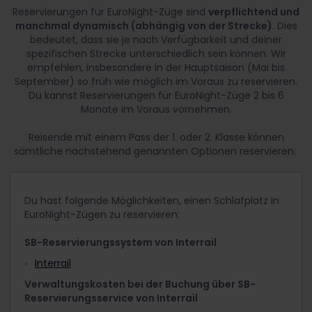
Reservierungen für EuroNight-Züge sind
verpflichtend und
EN Canopus:
Zürich – Frankfurt – Leipzig – Prag
manchmal dynamisch (abhängig von der Strecke)
. Dies
(EN 40459/40458)*
bedeutet, dass sie je nach Verfügbarkeit und deiner
Bratislava – Wien – Graz – Maribor – Split (EN
spezifischen Strecke unterschiedlich sein können. Wir
1153/1152)
empfehlen, insbesondere in der Hauptsaison (Mai bis
September) so früh wie möglich im Voraus zu reservieren.
Berlin – Hamburg – Stockholm (EN 346/345)
Du kannst Reservierungen für EuroNight-Züge 2 bis 6
Basel – Kopenhagen – Malmö (EN 472/473)
Monate im Voraus vornehmen.
Ab 15. April 2026
Reisende mit einem Pass der 1. oder 2. Klasse können
sämtliche nachstehend genannten Optionen reservieren.
* Auf der Strecke Zürich – Prag verkehrt ein von
der Deutschen Bahn betriebener Waggon mit
Sitzplätzen unter der EC-Nummer 459/458. In
Du hast folgende Möglichkeiten, einen Schlafplatz in
diesem Waggon gilt keine Reservierungspflicht.
EuroNight-Zügen zu reservieren:
Weitere Informationen zu diesen Verbindungen
findest du auf der
Nightjet-Website
.
SB-Reservierungssystem von Interrail
Interrail
Verwaltungskosten bei der Buchung über SB-
Reservierungsservice von Interrail