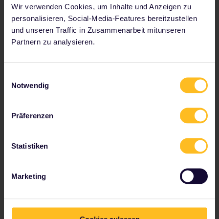
Wir verwenden Cookies, um Inhalte und Anzeigen zu
personalisieren, Social-Media-Features bereitzustellen
und unseren Traffic in Zusammenarbeit mitunseren
Unterkunft:
Partnern zu analysieren.
Sitze
Langstrecken-Tageszüge sind mit normalen
Sitzen ausgestattet
Einwilligungsauswahl
Notwendig
Auf bestimmten Strecken werden private
Sitzabteile angeboten
Toiletten im Flur
Präferenzen
Liegewagen
Statistiken
Kabinen mit 4, 5 oder 6 Kojen
Basis-Matratzen
Marketing
Buchbar in gemeinsamer oder privater
Konfiguration
Toilette und Waschbecken im Flur
Cookies zulassen