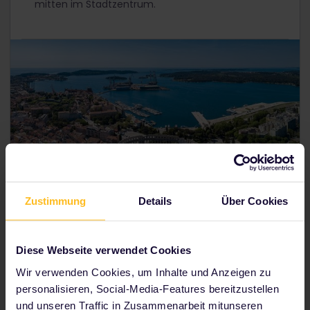
mitten im Stadtzentrum.
Zustimmung
Details
Über Cookies
Tag 6 ––7: Pula, Kroatien
Diese Webseite verwendet Cookies
Wir verwenden Cookies, um Inhalte und Anzeigen zu
Pula ist das versteckte Juwel Kroatiens. In dieser
personalisieren, Social-Media-Features bereitzustellen
Küstenstadt befindet sich eines der wenigen noch
und unseren Traffic in Zusammenarbeit mitunseren