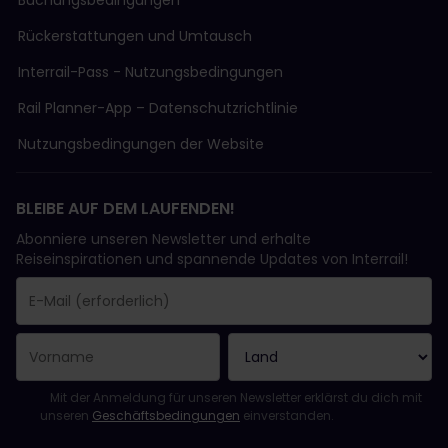
Buchungsbedingungen
Rückerstattungen und Umtausch
Interrail-Pass - Nutzungsbedingungen
Rail Planner-App – Datenschutzrichtlinie
Nutzungsbedingungen der Website
BLEIBE AUF DEM LAUFENDEN!
Abonniere unseren Newsletter und erhalte
Reiseinspirationen und spannende Updates von Interrail!
Sie haben sich erfolgreich angemeldet.
Das Feld „E-Mail-Adresse“ ist ein Pflichtfeld!
Diese E-Mail-Adresse ist ungültig!
Beim Abonnieren des Newsletters ist ein Fehler aufgetreten. Bit
Du hast diesen Newsletter bereits abonniert!
Bitte stimme den Allgemeinen Geschäftsbedingungen zu, um de
Mit der Anmeldung für unseren Newsletter erklärst du dich mit
unseren
Geschäftsbedingungen
einverstanden.