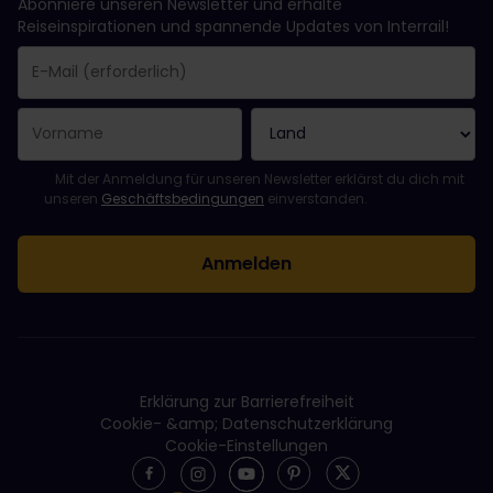
Abonniere unseren Newsletter und erhalte
Reiseinspirationen und spannende Updates von Interrail!
Sie haben sich erfolgreich angemeldet.
Das Feld „E-Mail-Adresse“ ist ein Pflichtfeld!
Diese E-Mail-Adresse ist ungültig!
Beim Abonnieren des Newsletters ist ein Fehler aufgetreten. Bit
Du hast diesen Newsletter bereits abonniert!
Bitte stimme den Allgemeinen Geschäftsbedingungen zu, um de
Mit der Anmeldung für unseren Newsletter erklärst du dich mit
unseren
Geschäftsbedingungen
einverstanden.
Erklärung zur Barrierefreiheit
Cookie- &amp; Datenschutzerklärung
Cookie-Einstellungen