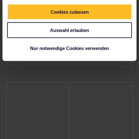
Ausgestattet mit einer Karte der wichtigsten Bahn-
Cookies zulassen
und Fährverbindungen Europas kannst du dich zu
weniger bekannten Orten oder beliebten Reisezielen
aufmachen, die andere Interrailer empfehlen. Auf
Auswahl erlauben
unserem Instagram
siehst du, wo andere Interrailer
schon waren. Vernetze dich mit ihnen in unserer
Nur notwendige Cookies verwenden
Community
und informiere dich über weitere Tipps
bzw. Geschichten.