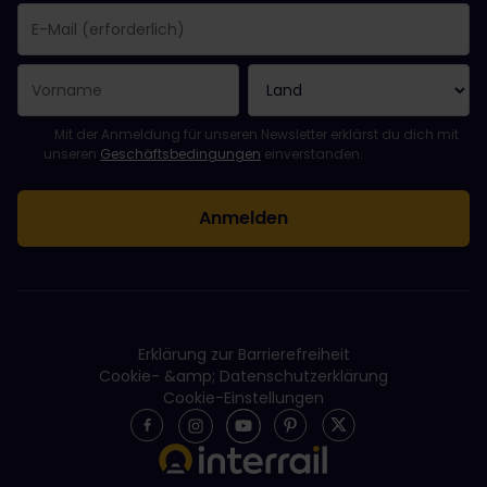
Sie haben sich erfolgreich angemeldet.
Das Feld „E-Mail-Adresse“ ist ein Pflichtfeld!
Diese E-Mail-Adresse ist ungültig!
Beim Abonnieren des Newsletters ist ein Fehler aufgetreten. Bit
Du hast diesen Newsletter bereits abonniert!
Bitte stimme den Allgemeinen Geschäftsbedingungen zu, um de
Mit der Anmeldung für unseren Newsletter erklärst du dich mit
unseren
Geschäftsbedingungen
einverstanden.
Erklärung zur Barrierefreiheit
Cookie- &amp; Datenschutzerklärung
Cookie-Einstellungen