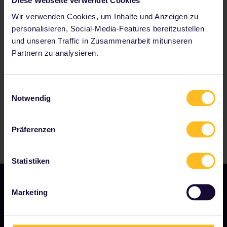
Diese Webseite verwendet Cookies
Wir verwenden Cookies, um Inhalte und Anzeigen zu
personalisieren, Social-Media-Features bereitzustellen
Zu unseren Partnern gehören
und unseren Traffic in Zusammenarbeit mitunseren
Partnern zu analysieren.
Einwilligungsauswahl
Notwendig
Präferenzen
Statistiken
Marketing
UNSER UNTERNEHMEN