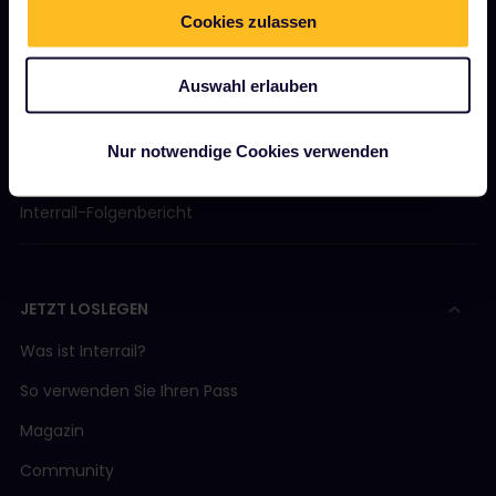
Über uns
Cookies zulassen
Stellenangebote
Auswahl erlauben
Pressebereich
Unser Partner werden
Nur notwendige Cookies verwenden
Gesponserte &amp; Markeninhalte
Interrail-Folgenbericht
JETZT LOSLEGEN
Was ist Interrail?
So verwenden Sie Ihren Pass
Magazin
Community