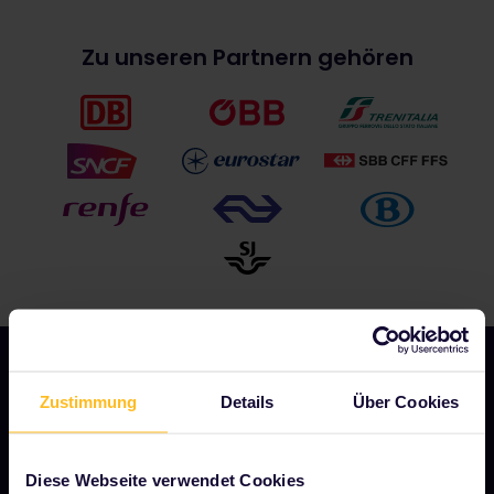
Zu unseren Partnern gehören
Zustimmung
Details
Über Cookies
UNSER UNTERNEHMEN
Über uns
Diese Webseite verwendet Cookies