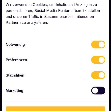
Wir verwenden Cookies, um Inhalte und Anzeigen zu
Stellenangebote
personalisieren, Social-Media-Features bereitzustellen
Pressebereich
und unseren Traffic in Zusammenarbeit mitunseren
Partnern zu analysieren.
Unser Partner werden
Gesponserte &amp; Markeninhalte
Einwilligungsauswahl
Interrail-Folgenbericht
Notwendig
Präferenzen
JETZT LOSLEGEN
Was ist Interrail?
Statistiken
So verwenden Sie Ihren Pass
Magazin
Marketing
Community
Nachhaltiger Tourismus