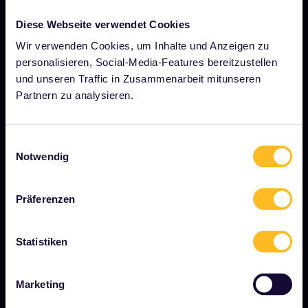
Diese Webseite verwendet Cookies
UNSER UNTERNEHMEN
Wir verwenden Cookies, um Inhalte und Anzeigen zu
Über uns
personalisieren, Social-Media-Features bereitzustellen
und unseren Traffic in Zusammenarbeit mitunseren
Stellenangebote
Partnern zu analysieren.
Pressebereich
Unser Partner werden
Einwilligungsauswahl
Gesponserte &amp; Markeninhalte
Notwendig
Interrail-Folgenbericht
Präferenzen
JETZT LOSLEGEN
Statistiken
Was ist Interrail?
Marketing
So verwenden Sie Ihren Pass