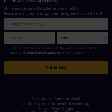
BLEIBE AUF DEM LAUFENDEN!
Abonniere unseren Newsletter und erhalte
Reiseinspirationen und spannende Updates von Interrail!
Sie haben sich erfolgreich angemeldet.
Das Feld „E-Mail-Adresse“ ist ein Pflichtfeld!
Diese E-Mail-Adresse ist ungültig!
Beim Abonnieren des Newsletters ist ein Fehler aufgetreten. Bit
Du hast diesen Newsletter bereits abonniert!
Bitte stimme den Allgemeinen Geschäftsbedingungen zu, um de
Mit der Anmeldung für unseren Newsletter erklärst du dich mit
unseren
Geschäftsbedingungen
einverstanden.
Erklärung zur Barrierefreiheit
Cookie- &amp; Datenschutzerklärung
Cookie-Einstellungen