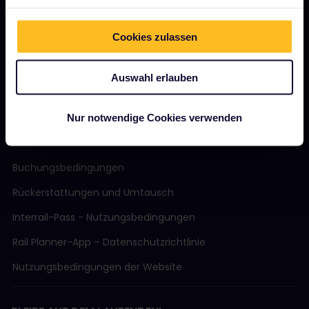
Magazin
Community
Cookies zulassen
Nachhaltiger Tourismus
Auswahl erlauben
Support
Nur notwendige Cookies verwenden
AGB
Buchungsbedingungen
Rückerstattungen und Umtausch
Interrail-Pass - Nutzungsbedingungen
Rail Planner-App – Datenschutzrichtlinie
Nutzungsbedingungen der Website