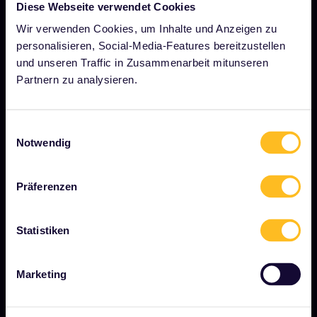
Diese Webseite verwendet Cookies
Über uns
Wir verwenden Cookies, um Inhalte und Anzeigen zu
Stellenangebote
personalisieren, Social-Media-Features bereitzustellen
und unseren Traffic in Zusammenarbeit mitunseren
Pressebereich
Partnern zu analysieren.
Unser Partner werden
Gesponserte &amp; Markeninhalte
Einwilligungsauswahl
Notwendig
Interrail-Folgenbericht
Präferenzen
JETZT LOSLEGEN
Statistiken
Was ist Interrail?
So verwenden Sie Ihren Pass
Marketing
Magazin
Community