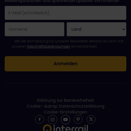
Reiseinspirationen und spannende Updates von Interrail!
Sie haben sich erfolgreich angemeldet.
Das Feld „E-Mail-Adresse“ ist ein Pflichtfeld!
Diese E-Mail-Adresse ist ungültig!
Beim Abonnieren des Newsletters ist ein Fehler aufgetreten. Bit
Du hast diesen Newsletter bereits abonniert!
Bitte stimme den Allgemeinen Geschäftsbedingungen zu, um de
Mit der Anmeldung für unseren Newsletter erklärst du dich mit
unseren
Geschäftsbedingungen
einverstanden.
Erklärung zur Barrierefreiheit
Cookie- &amp; Datenschutzerklärung
Cookie-Einstellungen