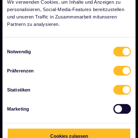
Wir verwenden Cookies, um Inhalte und Anzeigen zu
personalisieren, Social-Media-Features bereitzustellen
Pressebereich
und unseren Traffic in Zusammenarbeit mitunseren
Unser Partner werden
Partnern zu analysieren.
Gesponserte &amp; Markeninhalte
Interrail-Folgenbericht
Einwilligungsauswahl
Notwendig
JETZT LOSLEGEN
Präferenzen
Was ist Interrail?
Statistiken
So verwenden Sie Ihren Pass
Magazin
Marketing
Community
Nachhaltiger Tourismus
Cookies zulassen
Support