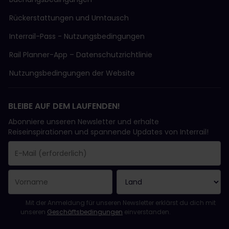
Rückerstattungen und Umtausch
Interrail-Pass - Nutzungsbedingungen
Rail Planner-App – Datenschutzrichtlinie
Nutzungsbedingungen der Website
BLEIBE AUF DEM LAUFENDEN!
Abonniere unseren Newsletter und erhalte
Reiseinspirationen und spannende Updates von Interrail!
Sie haben sich erfolgreich angemeldet.
Das Feld „E-Mail-Adresse“ ist ein Pflichtfeld!
Diese E-Mail-Adresse ist ungültig!
Beim Abonnieren des Newsletters ist ein Fehler aufgetreten. Bit
Du hast diesen Newsletter bereits abonniert!
Bitte stimme den Allgemeinen Geschäftsbedingungen zu, um de
Mit der Anmeldung für unseren Newsletter erklärst du dich mit
unseren
Geschäftsbedingungen
einverstanden.