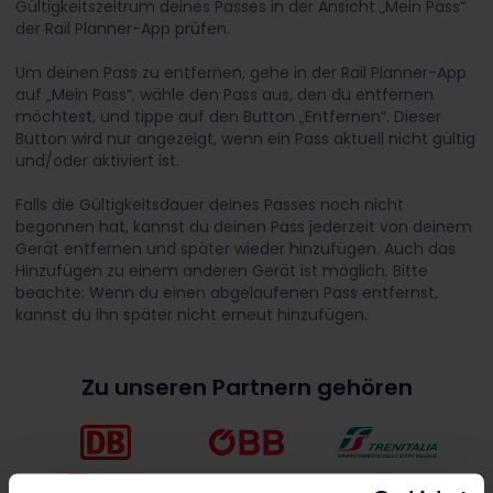
Gültigkeitszeitrum deines Passes in der Ansicht „Mein Pass“
der Rail Planner-App prüfen.
Um deinen Pass zu entfernen, gehe in der Rail Planner-App
auf „Mein Pass“, wähle den Pass aus, den du entfernen
möchtest, und tippe auf den Button „Entfernen“. Dieser
Button wird nur angezeigt, wenn ein Pass aktuell nicht gültig
und/oder aktiviert ist.
Falls die Gültigkeitsdauer deines Passes noch nicht
begonnen hat, kannst du deinen Pass jederzeit von deinem
Gerät entfernen und später wieder hinzufügen. Auch das
Hinzufügen zu einem anderen Gerät ist möglich. Bitte
beachte: Wenn du einen abgelaufenen Pass entfernst,
kannst du ihn später nicht erneut hinzufügen.
Zu unseren Partnern gehören