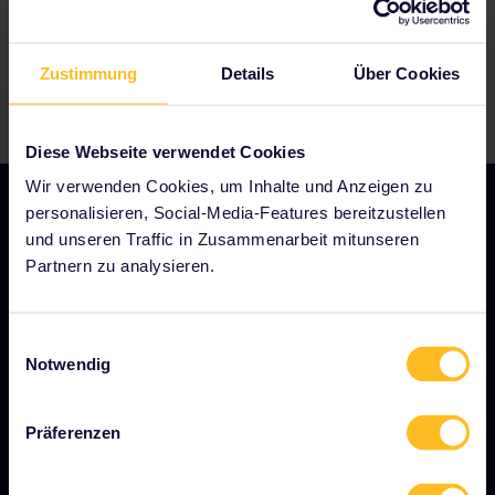
Zustimmung
Details
Über Cookies
Diese Webseite verwendet Cookies
Wir verwenden Cookies, um Inhalte und Anzeigen zu
personalisieren, Social-Media-Features bereitzustellen
und unseren Traffic in Zusammenarbeit mitunseren
Partnern zu analysieren.
UNSER UNTERNEHMEN
Über uns
Einwilligungsauswahl
Stellenangebote
Notwendig
Pressebereich
Präferenzen
Unser Partner werden
Gesponserte &amp; Markeninhalte