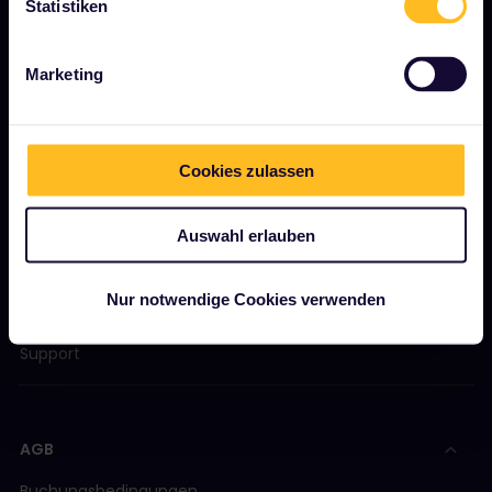
Statistiken
Interrail-Folgenbericht
Marketing
JETZT LOSLEGEN
Was ist Interrail?
Cookies zulassen
So verwenden Sie Ihren Pass
Magazin
Auswahl erlauben
Community
Nur notwendige Cookies verwenden
Nachhaltiger Tourismus
Support
AGB
Buchungsbedingungen