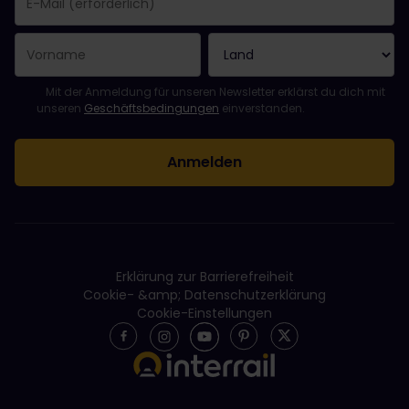
Sie haben sich erfolgreich angemeldet.
Das Feld „E-Mail-Adresse“ ist ein Pflichtfeld!
Diese E-Mail-Adresse ist ungültig!
Beim Abonnieren des Newsletters ist ein Fehler aufgetreten. Bit
Du hast diesen Newsletter bereits abonniert!
Bitte stimme den Allgemeinen Geschäftsbedingungen zu, um de
Mit der Anmeldung für unseren Newsletter erklärst du dich mit
unseren
Geschäftsbedingungen
einverstanden.
Erklärung zur Barrierefreiheit
Cookie- &amp; Datenschutzerklärung
Cookie-Einstellungen