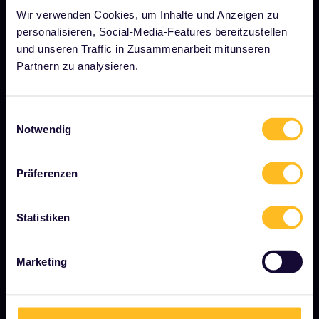
Wir verwenden Cookies, um Inhalte und Anzeigen zu
Stellenangebote
personalisieren, Social-Media-Features bereitzustellen
Pressebereich
und unseren Traffic in Zusammenarbeit mitunseren
Partnern zu analysieren.
Unser Partner werden
Gesponserte &amp; Markeninhalte
Einwilligungsauswahl
Interrail-Folgenbericht
Notwendig
Präferenzen
JETZT LOSLEGEN
Was ist Interrail?
Statistiken
So verwenden Sie Ihren Pass
Magazin
Marketing
Community
Nachhaltiger Tourismus