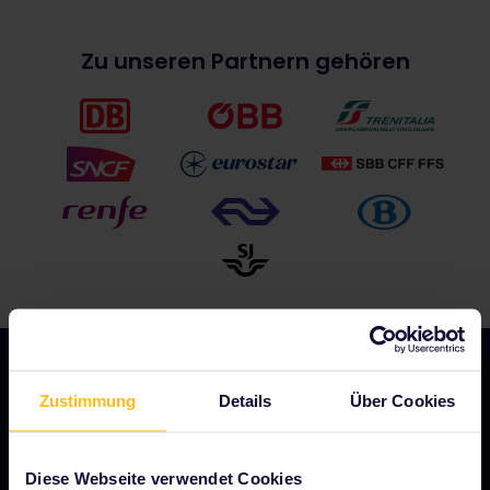
Zu unseren Partnern gehören
Zustimmung
Details
Über Cookies
UNSER UNTERNEHMEN
Über uns
Diese Webseite verwendet Cookies