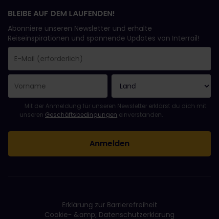
BLEIBE AUF DEM LAUFENDEN!
Abonniere unseren Newsletter und erhalte
Reiseinspirationen und spannende Updates von Interrail!
Sie haben sich erfolgreich angemeldet.
Das Feld „E-Mail-Adresse“ ist ein Pflichtfeld!
Diese E-Mail-Adresse ist ungültig!
Beim Abonnieren des Newsletters ist ein Fehler aufgetreten. Bit
Du hast diesen Newsletter bereits abonniert!
Bitte stimme den Allgemeinen Geschäftsbedingungen zu, um de
Mit der Anmeldung für unseren Newsletter erklärst du dich mit
unseren
Geschäftsbedingungen
einverstanden.
Erklärung zur Barrierefreiheit
Cookie- &amp; Datenschutzerklärung