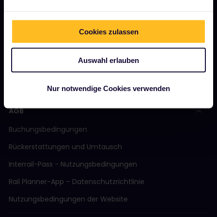
Magazin
Cookies zulassen
Community
Nachhaltiger Tourismus
Auswahl erlauben
Support
Nur notwendige Cookies verwenden
AGB
Buchungsbedingungen
Rückerstattungen und Umtausch
Interrail-Pass - Nutzungsbedingungen
Rail Planner-App – Datenschutzrichtlinie
Nutzungsbedingungen der Website