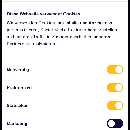
Diese Webseite verwendet Cookies
UNSER UNTERNEHMEN
Wir verwenden Cookies, um Inhalte und Anzeigen zu
personalisieren, Social-Media-Features bereitzustellen
Über uns
und unseren Traffic in Zusammenarbeit mitunseren
Stellenangebote
Partnern zu analysieren.
Pressebereich
Unser Partner werden
Einwilligungsauswahl
Notwendig
Gesponserte &amp; Markeninhalte
Interrail-Folgenbericht
Präferenzen
Statistiken
JETZT LOSLEGEN
Was ist Interrail?
Marketing
So verwenden Sie Ihren Pass