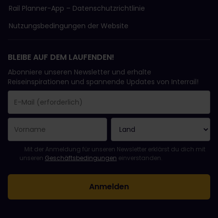
Rail Planner-App – Datenschutzrichtlinie
Nutzungsbedingungen der Website
BLEIBE AUF DEM LAUFENDEN!
Abonniere unseren Newsletter und erhalte
Reiseinspirationen und spannende Updates von Interrail!
Sie haben sich erfolgreich angemeldet.
Das Feld „E-Mail-Adresse“ ist ein Pflichtfeld!
Diese E-Mail-Adresse ist ungültig!
Beim Abonnieren des Newsletters ist ein Fehler aufgetreten. Bit
Du hast diesen Newsletter bereits abonniert!
Bitte stimme den Allgemeinen Geschäftsbedingungen zu, um de
Mit der Anmeldung für unseren Newsletter erklärst du dich mit
unseren
Geschäftsbedingungen
einverstanden.