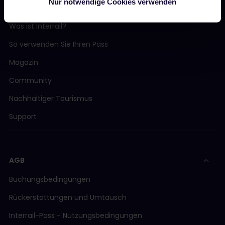
Nur notwendige Cookies verwenden
JETZT LOSLEGEN
Was ist Interrail?
So verwenden Sie Ihren Pass
Magazin
Community
Nachhaltiger Tourismus
Support
AGB
Buchungsbedingungen
Rückerstattungen und Umtausch
Interrail-Pass - Nutzungsbedingungen