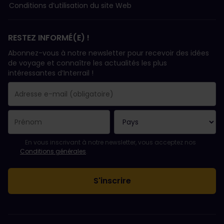
Conditions d’utilisation du site Web
RESTEZ INFORMÉ(E) !
Abonnez-vous à notre newsletter pour recevoir des idées
de voyage et connaître les actualités les plus
intéressantes d’Interrail !
Votre abonnement a bien été pris en compte.
Le champ adresse e-mail est obligatoire.
L'adresse e-mail n'est pas valide !
L'inscription à la newsletter a échoué. Veuillez réessayer ultéri
Vous êtes déjà abonné(e) à cette newsletter.
Veuillez accepter les conditions générales pour vous inscrire à l
En vous inscrivant à notre newsletter, vous acceptez nos
Conditions générales
.