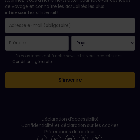
de voyage et connaître les actualités les plus
intéressantes d’Interrail !
Votre abonnement a bien été pris en compte.
Le champ adresse e-mail est obligatoire.
L'adresse e-mail n'est pas valide !
L'inscription à la newsletter a échoué. Veuillez réessayer ultéri
Vous êtes déjà abonné(e) à cette newsletter.
Veuillez accepter les conditions générales pour vous inscrire à l
En vous inscrivant à notre newsletter, vous acceptez nos
Conditions générales
.
Déclaration d'accessibilité
Confidentialité et déclaration sur les cookies
Préférences de cookies