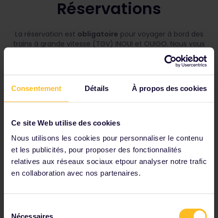
Réservations
La réservation est
obligatoire
pour voyager à bord des
trains à grande vitesse (TGV) INOUI et OUIGO. Nous vous
conseillons de réserver bien à l’avance.
Consentement
Détails
À propos des cookies
Réservations pour les trains TGV
INOUI et OUIGO :
Ce site Web utilise des cookies
Découvrez comment et où réserver vos places en
Nous utilisons les cookies pour personnaliser le contenu
accédant à notre page
Comment réserver ma
et les publicités, pour proposer des fonctionnalités
place à bord ?
relatives aux réseaux sociaux etpour analyser notre trafic
Découvrez combien coûte une réservation sur
en collaboration avec nos partenaires.
notre page dédiée aux
frais de réservation
.
Ce qu’il faut savoir avant de réserver un billet de
Sélection
train OUIGO :
Nécessaires