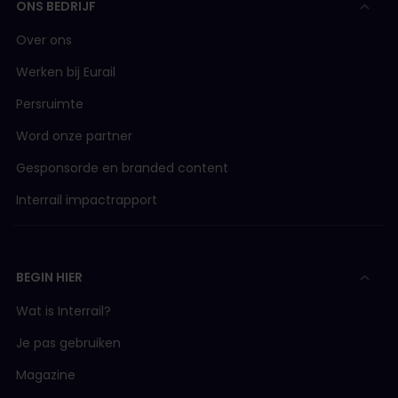
ONS BEDRIJF
Länstrafiken i Norrbotten
Bus 20 Luleå 
AVA (Aargau Verkehr AG)
Over ons
Werken bij Eurail
BLM (Bergbahn Lauterbrunnen-Mürren)
Persruimte
Word onze partner
BLS/SBB
Gesponsorde en branded content
BLS (BLS AG)
Interrail impactrapport
BLS-boot
BEGIN HIER
BOB (Berner Oberland Bahn)
Wat is Interrail?
Je pas gebruiken
CJ (Chemins de fer du Jura)
Magazine