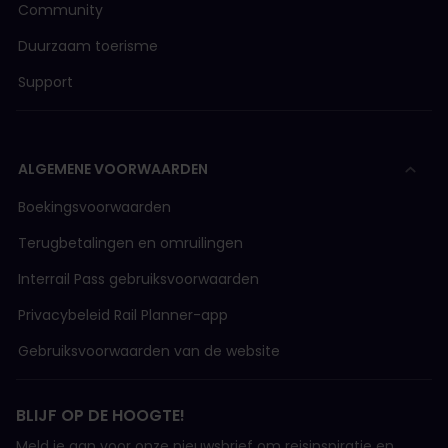
FART (Ferrovie Autolinee Regionali Ticinesi)
Community
Duurzaam toerisme
FW (Frauenfeld-Wil-Bahn)
Support
LEB (Spoorlijn Lausanne-Echallens-Bercher)
ALGEMENE VOORWAARDEN
MBC (Transports de de regio Morges-Bière-Cosso
Boekingsvoorwaarden
Terugbetalingen en omruilingen
MGB (Matterhorn-Gotthard-Bahn)
Interrail Pass gebruiksvoorwaarden
MOB (Montreux-Oberland Bernois Spoorweg)
Privacybeleid Rail Planner-app
Gebruiksvoorwaarden van de website
MVR (Transport Montreux–Vevey-Riviera)
BLIJF OP DE HOOGTE!
NStCM (Chemin de Fer Nyon–St. Cergue-Morez)
Meld je aan voor onze nieuwsbrief om reisinspiratie en