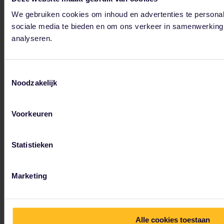
We gebruiken cookies om inhoud en advertenties te personal
sociale media te bieden en om ons verkeer in samenwerking
analyseren.
Denemarken
Toestemmingsselectie
De Interrail treinreis door Denemarken kan zowel inspirerend als betoverend zijn. Maak met onze gids vooraf plannen voor plaatsen die je wilt bezoeken en evenementen die je wilt bijwonen.
Noodzakelijk
Voorkeuren
Tot onze partners behoren
Statistieken
Marketing
Alle cookies toestaan