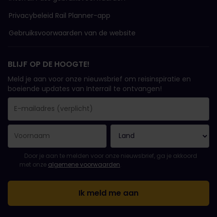
Privacybeleid Rail Planner-app
Gebruiksvoorwaarden van de website
BLIJF OP DE HOOGTE!
Meld je aan voor onze nieuwsbrief om reisinspiratie en
boeiende updates van Interrail te ontvangen!
Je inschrijving is gelukt..
E-mailadres is een verplicht veld!
E-mailadres is ongeldig!
Fout bij het abonneren op de nieuwsbrief. Probeer het later opn
Je hebt je al geabonneerd op deze nieuwsbrief!
Ga akkoord met de algemene voorwaarden om je in te schrijven 
Door je aan te melden voor onze nieuwsbrief, ga je akkoord
met onze
algemene voorwaarden
.