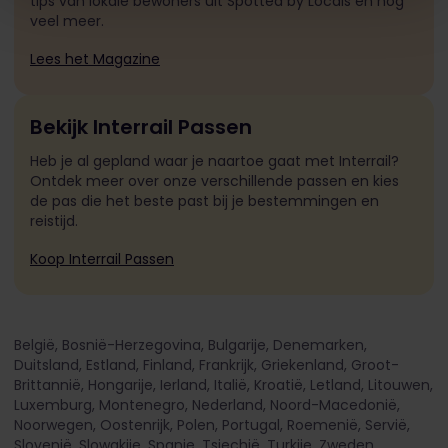
tips van lokale bewoners uit Spotted by Locals en nog
veel meer.
Lees het Magazine
Bekijk Interrail Passen
Heb je al gepland waar je naartoe gaat met Interrail?
Ontdek meer over onze verschillende passen en kies
de pas die het beste past bij je bestemmingen en
reistijd.
Koop Interrail Passen
België, Bosnië-Herzegovina, Bulgarije, Denemarken,
Duitsland, Estland, Finland, Frankrijk, Griekenland, Groot-
Brittannië, Hongarije, Ierland, Italië, Kroatië, Letland, Litouwen,
Luxemburg, Montenegro, Nederland, Noord-Macedonië,
Noorwegen, Oostenrijk, Polen, Portugal, Roemenië, Servië,
Slovenië, Slowakije, Spanje, Tsjechië, Turkije, Zweden,