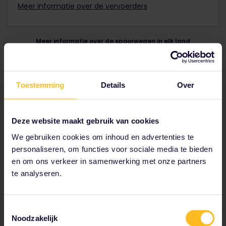
Meer informatie over de vervoerders
Meer informatie over de spoorwegen in elk land
Via de onderstaande lijst kun je meer te weten komen over
het spoornetwerk en de verschillende treintypen in elk
Europees land.
Toestemming
Details
Over
Oostenrijk
België
Deze website maakt gebruik van cookies
Bosnië en Herzegovina
We gebruiken cookies om inhoud en advertenties te
Bulgarije
Kroatië
personaliseren, om functies voor sociale media te bieden
Tsjechië
en om ons verkeer in samenwerking met onze partners
Denemarken
te analyseren.
Estland
Finland
Frankrijk
Duitsland
Toestemmingsselectie
Noodzakelijk