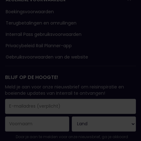
Boekingsvoorwaarden
Terugbetalingen en omruilingen
Interrail Pass gebruiksvoorwaarden
Privacybeleid Rail Planner-app
Gebruiksvoorwaarden van de website
BLIJF OP DE HOOGTE!
Meld je aan voor onze nieuwsbrief om reisinspiratie en
boeiende updates van Interrail te ontvangen!
Je inschrijving is gelukt..
E-mailadres is een verplicht veld!
E-mailadres is ongeldig!
Fout bij het abonneren op de nieuwsbrief. Probeer het later opn
Je hebt je al geabonneerd op deze nieuwsbrief!
Ga akkoord met de algemene voorwaarden om je in te schrijven 
Door je aan te melden voor onze nieuwsbrief, ga je akkoord