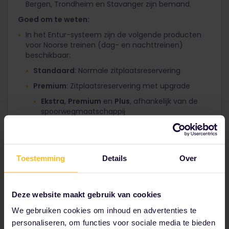
Bergen, Trondheim en Stavanger zijn bemand.
Goed om te weten:
In het Entur-systeem zijn de volgende producten
voor Noorse treinen (dag- en nachttreinen)
beschikbaar:
Standaard
: Normale zitplaatsreservering
Premium
: Zitplaatsreservering met upgrade
Ekstra
,
Premium
en
Plus
, afhankelijk van de
spoorwegmaatschappij
Hvile
: Verstelbare stoel
Hvile
,
Premium
Pluss
en
Plus
Natt
, afhankelijk
van de spoorwegmaatschappij
Toestemming
Details
Over
Hvile
Dag
: 6-persoonscoupé. Alleen VY Tog AS op
Oslo-Berge
Hvile
Natt
: 6-persoonscoupé. Alleen VY Tog AS
Deze website maakt gebruik van cookies
op Oslo-Bergen
We gebruiken cookies om inhoud en advertenties te
Sove
: Tweepersoons- of
personaliseren, om functies voor sociale media te bieden