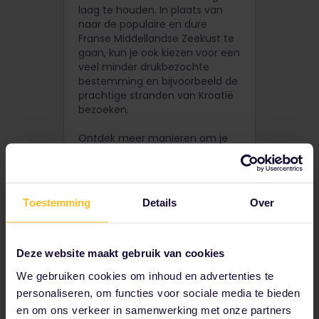
laag te houden. In plaats van
naar de populaire en dure
Franse Middellandse Zeekust te
gaan, kun je ook kiezen voor een
veel minder drukbezochte
bestemming en bijvoorbeeld de
prachtige stranden van Kroatië
bezoeken.
Ontdek meer manieren om je
budget optimaal te benutten
tijdens je Interrail-reis, zodat je
extra geld overhoudt om te
genieten van de leuke dingen!
Toestemming
Details
Over
Meer tips voor
Deze website maakt gebruik van cookies
budgetreizen
We gebruiken cookies om inhoud en advertenties te
personaliseren, om functies voor sociale media te bieden
en om ons verkeer in samenwerking met onze partners