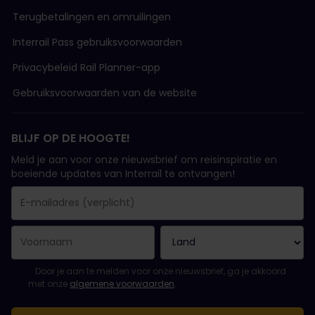
Terugbetalingen en omruilingen
Interrail Pass gebruiksvoorwaarden
Privacybeleid Rail Planner-app
Gebruiksvoorwaarden van de website
BLIJF OP DE HOOGTE!
Meld je aan voor onze nieuwsbrief om reisinspiratie en
boeiende updates van Interrail te ontvangen!
Je inschrijving is gelukt..
E-mailadres is een verplicht veld!
E-mailadres is ongeldig!
Fout bij het abonneren op de nieuwsbrief. Probeer het later opn
Je hebt je al geabonneerd op deze nieuwsbrief!
Ga akkoord met de algemene voorwaarden om je in te schrijven 
Door je aan te melden voor onze nieuwsbrief, ga je akkoord
met onze
algemene voorwaarden
.