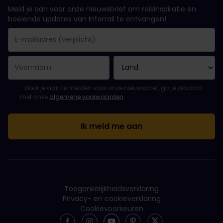
Meld je aan voor onze nieuwsbrief om reisinspiratie en
boeiende updates van Interrail te ontvangen!
Je inschrijving is gelukt..
E-mailadres is een verplicht veld!
E-mailadres is ongeldig!
Fout bij het abonneren op de nieuwsbrief. Probeer het later opn
Je hebt je al geabonneerd op deze nieuwsbrief!
Ga akkoord met de algemene voorwaarden om je in te schrijven 
Door je aan te melden voor onze nieuwsbrief, ga je akkoord
met onze
algemene voorwaarden
.
Toegankelijkheidsverklaring
Privacy- en cookieverklaring
Cookievoorkeuren