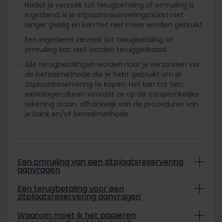
Nadat je verzoek tot terugbetaling of omruiling is
ingediend, is je zitplaatsreserveringsticket niet
langer geldig en kan het niet meer worden gebruikt.
Een ingediend verzoek tot terugbetaling of
omruiling kan niet worden teruggedraaid.
Alle terugbetalingen worden naar je verzonden via
de betaalmethode die je hebt gebruikt om je
zitplaatsreservering te kopen. Het kan tot tien
werkdagen duren voordat ze op de oorspronkelijke
rekening staan, afhankelijk van de procedures van
je bank en/of betaalmethode.
Een omruiling van een zitplaatsreservering
aanvragen
Indien je zitplaatsreservering kan worden
Een terugbetaling voor een
zitplaatsreservering aanvragen
omgeruild, wordt het te volgen omruilproces
bepaald door je specifieke zitplaatsreservering:
Volg deze terugbetalingsprocedure niet als je trein
Waarom moet ik het papieren
Ga voor
Eurostar
-treinen naar de Eurostar-