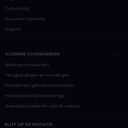
Community
Let op: je bent verantwoordelijk voor de kosten
van het terugsturen van het/de papieren
Duurzaam toerisme
ticket(s) naar ons kantoor. Deze kosten worden
niet terugbetaald of vergoed. We kunnen het
Support
aankoopbedrag niet terugbetalen als het
papieren ticket verloren gaat in de post. Om die
reden verstuur je het ticket best per
aangetekende post.
ALGEMENE VOORWAARDEN
Boekingsvoorwaarden
Terugbetalingen en omruilingen
Interrail Pass gebruiksvoorwaarden
Privacybeleid Rail Planner-app
Gebruiksvoorwaarden van de website
BLIJF OP DE HOOGTE!