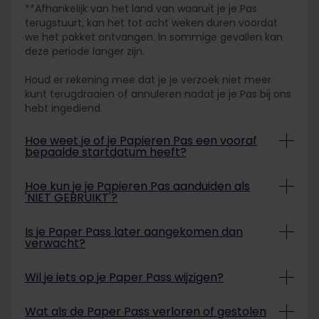
**Afhankelijk van het land van waaruit je je Pas
terugstuurt, kan het tot acht weken duren voordat
we het pakket ontvangen. In sommige gevallen kan
deze periode langer zijn.
Houd er rekening mee dat je je verzoek niet meer
kunt terugdraaien of annuleren nadat je je Pas bij ons
hebt ingediend.
Hoe weet je of je Papieren Pas een vooraf
bepaalde startdatum heeft?
Je Papieren Pas heeft een vooraf bepaalde
Hoe kun je je Papieren Pas aanduiden als
startdatum als er een datum direct rechts van
'NIET GEBRUIKT'?
het briefje met de tekst 'GELDIG:' op de Papieren
Rail Pass staat. Neem bij twijfel contact op met
Om een Papieren Pas als niet gebruikt aan te
Is je Paper Pass later aangekomen dan
onze klantenservice voor verdere hulp.
duiden, moet je een spoorwegbeambte in Europa
verwacht?
vragen om je Papieren Pas
vóór
de eerste datum
van de Geldigheidsperiode als 'NIET GEBRUIKT' te
Als je Paper Pass later aankomt dan de geschatte
Wil je iets op je Paper Pass wijzigen?
bestempelen.
leverdatum, aarzel dan niet om contact op te
nemen met de klantenservice van Eurail.
Als een Paper Pass eenmaal is afgedrukt, kunnen
Wat als de Paper Pass verloren of gestolen
de gegevens niet meer worden gewijzigd. Als je