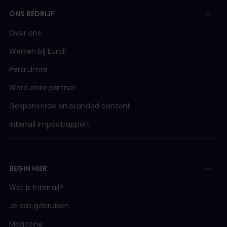
Stap 1
: Ga naar het gedeelte Overzicht
reserveringen van je account.
ONS BEDRIJF
Stap 2
: Selecteer de zitplaatsreservering die je
Over ons
niet langer wilt, klik op 'Tickets terugbetalen' en
volg de stappen om een terugbetaling te
Werken bij Eurail
krijgen.*
Persruimte
Stap 3
: Stuur na het indienen van je verzoek je
papieren ticket uiterlijk
één maand na de
Word onze partner
datum van het terugbetalingsverzoek
terug
naar ons kantoor (we zullen een retouradres
Gesponsorde en branded content
verstrekken waarnaar het papieren ticket moet
worden gestuurd).**
Interrail impactrapport
Stap 4
: Nadat we je papieren ticket ontvangen
hebben, verwerken we je terugbetaling zo snel
mogelijk. Als we je ongebruikte papieren ticket
BEGIN HIER
niet hebben ontvangen, kunnen we je
terugbetaling niet verwerken.
Wat is Interrail?
*Nadat je je terugbetalingsverzoek hebt
Je pas gebruiken
bevestigd, kan er geen terugbetaling meer
Magazine
worden verwerkt voor die zitplaatsreservering.