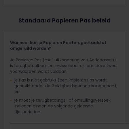
klantenservice van Eurail voor hulp.
geldigheidsduur is ingesteld).
geactiveerd is, maar de eerste reisdatum in de
toekomst ligt, moet je je Pas deactiveren voor je
een terugbetaling of omruiling aanvraagt.
Standaard Papieren Pas beleid
Controleer vervolgens of je bent ingelogd met
hetzelfde account dat is gebruikt bij de aankoop
van de Pas. Als je met een ander account bent
Wanneer kan je Papieren Pas terugbetaald of
ingelogd, verschijnt je Pas niet. Je moet dan
omgeruild worden?
inloggen op hetzelfde account dat je hebt
gebruikt bij de aankoop van de originele Pas.
Je Papieren Pas (met uitzondering van Actiepassen)
is terugbetaalbaar en inwisselbaar als aan deze twee
Als een bestelling nog steeds niet in aanmerking
voorwaarden wordt voldaan:
komt voor terugbetaling, neem dan contact op
met de Klantenservice van Eurail.
je Pas is niet gebruikt (een Papieren Pas wordt
gebruikt nadat de Geldigheidsperiode is ingegaan);
en
je moet je terugbetalings- of omruilingsverzoek
indienen binnen de volgende geldende
tijdsperioden: