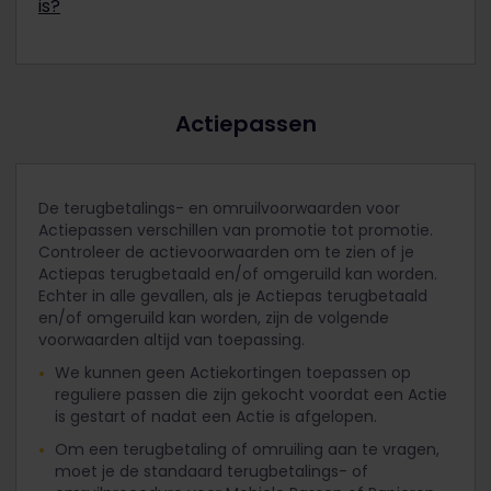
is?
gegevens op de Paper Pass wilt wijzigen, moet je
een aanvraag doen om deze om te ruilen.
Als je Papieren Pas verloren of gestolen is, kan
deze niet opnieuw worden uitgegeven (als
duplicaat) of worden terugbetaald. Er moet een
nieuwe Pas worden gekocht.
Actiepassen
De terugbetalings- en omruilvoorwaarden voor
Actiepassen verschillen van promotie tot promotie.
Controleer de actievoorwaarden om te zien of je
Actiepas terugbetaald en/of omgeruild kan worden.
Echter in alle gevallen, als je Actiepas terugbetaald
en/of omgeruild kan worden, zijn de volgende
voorwaarden altijd van toepassing.
We kunnen geen Actiekortingen toepassen op
reguliere passen die zijn gekocht voordat een Actie
is gestart of nadat een Actie is afgelopen.
Om een terugbetaling of omruiling aan te vragen,
moet je de standaard terugbetalings- of