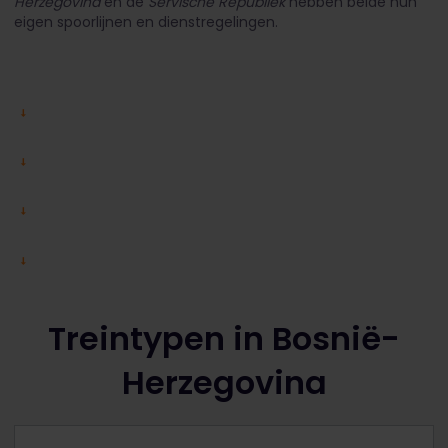
Herzegovina
en de
Servische Republiek
hebben beide hun
eigen spoorlijnen en dienstregelingen.
Treintypen in Bosnië-
Herzegovina