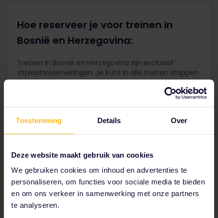
Hoe reserveer je voor treinen in
Bosnië en Herzegovina:
Treinen in Bosnië en Herzegovina zijn exclusief
zitplaatsreserveringen. Je kunt in alle treinen stappen
en je favoriete zitplaats uitzoeken.
Toestemming
Details
Over
Koop je Pas voor Bosnië
en Herzegovina
Deze website maakt gebruik van cookies
Er is geen Interrail One Country Pass beschikbaar voor
We gebruiken cookies om inhoud en advertenties te
Bosnië-Herzegovina. We raden je aan een Interrail Global
personaliseren, om functies voor sociale media te bieden
Pass te gebruiken om meer landen in deze regio te
en om ons verkeer in samenwerking met onze partners
bezoeken!
te analyseren.