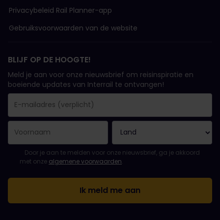
Privacybeleid Rail Planner-app
Gebruiksvoorwaarden van de website
BLIJF OP DE HOOGTE!
Meld je aan voor onze nieuwsbrief om reisinspiratie en
boeiende updates van Interrail te ontvangen!
Je inschrijving is gelukt..
E-mailadres is een verplicht veld!
E-mailadres is ongeldig!
Fout bij het abonneren op de nieuwsbrief. Probeer het later opn
Je hebt je al geabonneerd op deze nieuwsbrief!
Ga akkoord met de algemene voorwaarden om je in te schrijven 
Door je aan te melden voor onze nieuwsbrief, ga je akkoord
met onze
algemene voorwaarden
.