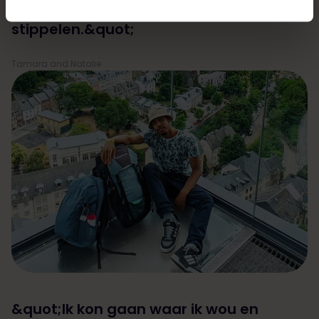
kans om je eigen individuele route uit te
stippelen.&quot;
Tamara and Natalie
&quot;Ik kon gaan waar ik wou en