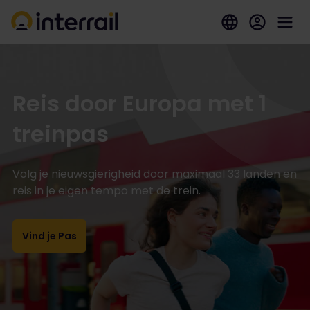
Reis door Europa met 1
treinpas
Volg je nieuwsgierigheid door maximaal 33 landen en
reis in je eigen tempo met de trein.
Vind je Pas