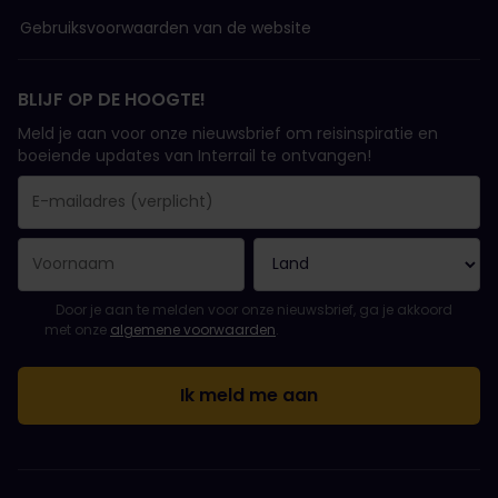
Gebruiksvoorwaarden van de website
BLIJF OP DE HOOGTE!
Meld je aan voor onze nieuwsbrief om reisinspiratie en
boeiende updates van Interrail te ontvangen!
Je inschrijving is gelukt..
E-mailadres is een verplicht veld!
E-mailadres is ongeldig!
Fout bij het abonneren op de nieuwsbrief. Probeer het later opn
Je hebt je al geabonneerd op deze nieuwsbrief!
Ga akkoord met de algemene voorwaarden om je in te schrijven 
Door je aan te melden voor onze nieuwsbrief, ga je akkoord
met onze
algemene voorwaarden
.