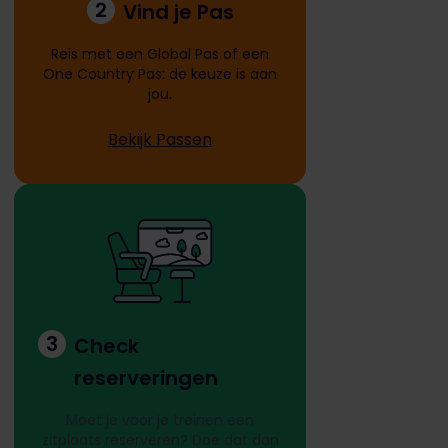
2
Vind je Pas
Reis met een Global Pas of een
One Country Pas: de keuze is aan
jou.
Bekijk Passen
3
Check
reserveringen
Moet je voor je treinen een
zitplaats reserveren? Doe dat dan