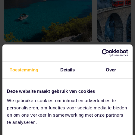
Duik in het Middellandse
De Alpen ov
Zeegebied
Chamonix, Zer
Toestemming
Details
Over
2 weken of la
Valencia, Nice, Rome en meer
Interrail Globa
1 maand of langer
Interrail Global Pas
Deze website maakt gebruik van cookies
We gebruiken cookies om inhoud en advertenties te
personaliseren, om functies voor sociale media te bieden
en om ons verkeer in samenwerking met onze partners
te analyseren.