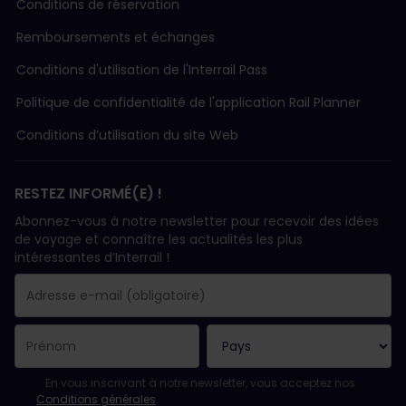
Conditions de réservation
Remboursements et échanges
Conditions d'utilisation de l'Interrail Pass
Politique de confidentialité de l'application Rail Planner
Conditions d’utilisation du site Web
RESTEZ INFORMÉ(E) !
Abonnez-vous à notre newsletter pour recevoir des idées
de voyage et connaître les actualités les plus
intéressantes d’Interrail !
Votre abonnement a bien été pris en compte.
Le champ adresse e-mail est obligatoire.
L'adresse e-mail n'est pas valide !
L'inscription à la newsletter a échoué. Veuillez réessayer ultéri
Vous êtes déjà abonné(e) à cette newsletter.
Veuillez accepter les conditions générales pour vous inscrire à l
En vous inscrivant à notre newsletter, vous acceptez nos
Conditions générales
.