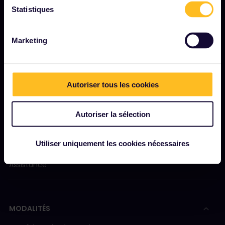
Statistiques
Rapport d'impact d'Interrail
Marketing
DÉMARRER
Interrail, c'est quoi ?
Autoriser tous les cookies
Comment utiliser votre pass
Magazine
Autoriser la sélection
Communauté
Utiliser uniquement les cookies nécessaires
Tourisme durable
Assistance
MODALITÉS