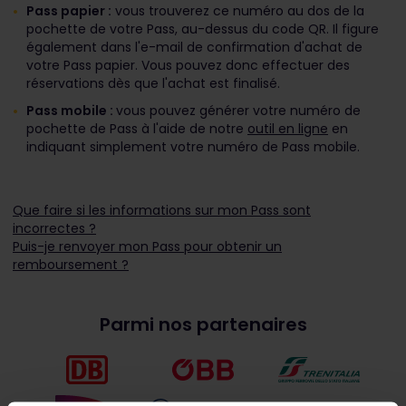
Pass papier :
vous trouverez ce numéro au dos de la
pochette de votre Pass, au-dessus du code QR. Il figure
également dans l'e-mail de confirmation d'achat de
votre Pass papier. Vous pouvez donc effectuer des
réservations dès que l'achat est finalisé.
Pass mobile :
vous pouvez générer votre numéro de
pochette de Pass à l'aide de notre
outil en ligne
en
indiquant simplement votre numéro de Pass mobile.
Que faire si les informations sur mon Pass sont
incorrectes ?
Puis-je renvoyer mon Pass pour obtenir un
remboursement ?
Parmi nos partenaires