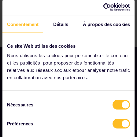
Consentement
Détails
À propos des cookies
Ce site Web utilise des cookies
Nous utilisons les cookies pour personnaliser le contenu
et les publicités, pour proposer des fonctionnalités
relatives aux réseaux sociaux etpour analyser notre trafic
NOTRE SOCIÉTÉ
en collaboration avec nos partenaires.
Notre profil
Sélection
Nous recrutons
Nécessaires
du
Salle de presse
consentement
Devenez notre partenaire
Préférences
Contenu sponsorisé et de marque