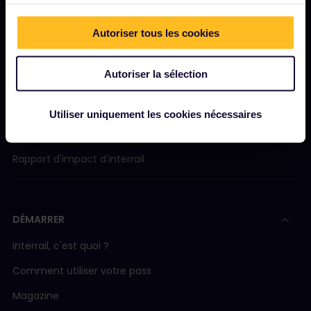
NOTRE SOCIÉTÉ
Autoriser tous les cookies
Notre profil
Nous recrutons
Autoriser la sélection
Salle de presse
Devenez notre partenaire
Utiliser uniquement les cookies nécessaires
Contenu sponsorisé et de marque
Rapport d'impact d'Interrail
DÉMARRER
Interrail, c'est quoi ?
Comment utiliser votre pass
Magazine