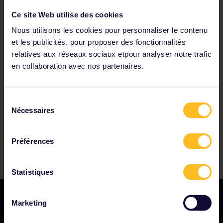
Que faire en cas de perte ou de vol de mon Pass ?
Puis-je recevoir une indemnisation en cas de retard de
Ce site Web utilise des cookies
train ?
Nous utilisons les cookies pour personnaliser le contenu
et les publicités, pour proposer des fonctionnalités
relatives aux réseaux sociaux etpour analyser notre trafic
Parmi nos partenaires
en collaboration avec nos partenaires.
Sélection
Nécessaires
du
consentement
Préférences
Statistiques
Marketing