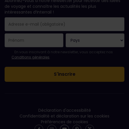
Abonnez-vous à notre newsletter pour recevoir des idées
de voyage et connaître les actualités les plus
intéressantes d’Interrail !
Votre abonnement a bien été pris en compte.
Le champ adresse e-mail est obligatoire.
L'adresse e-mail n'est pas valide !
L'inscription à la newsletter a échoué. Veuillez réessayer ultéri
Vous êtes déjà abonné(e) à cette newsletter.
Veuillez accepter les conditions générales pour vous inscrire à l
En vous inscrivant à notre newsletter, vous acceptez nos
Conditions générales
.
Déclaration d'accessibilité
Confidentialité et déclaration sur les cookies
Préférences de cookies