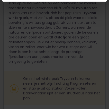
stad op te bouwen die op een harmonische manier
met de natuur verbonden blijft. Zo'n 20 minuten ten
zuiden van Oslo bevindt zich het populaire
Tryvann
winterpark
, met zijn 14 pistes dé plek waar de lokale
bevolking 's winters graag gebruik van maakt om te
skiën en te snowboarden. 's Zomers, wanneer de
natuur en de fjorden ontdooien, gooien de bewoners
alle deuren open en wordt
Oslofjord
één groot
activiteitenpark. Je kunt er heerlijk kanoën, kajakken,
vissen en zeilen. Voor wie het wat rustiger aan wil
doen is een boottochtje langs de prachtige
fjordeilanden een goede manier om van de
omgeving te genieten.
Om in het winterpark Tryvann te komen
neem je metrolijn 1 richting Frognerseteren
en stap je uit op station Voksenkollen.
Daarvandaan rijdt er een shuttlebus naar het
park.