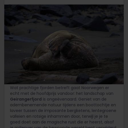
Onwereldse natuur
Wat prachtige fjorden betreft gaat Noorwegen er
echt met de hoofdprijs vandoor: het landschap van
Geirangerfjord
is ongeëvenaard. Geniet van de
adembenemende natuur tijdens een boottochtje en
laveer tussen de imposante bergketens, lentegroene
valleien en rotsige inhammen door, terwijl je je te
goed doet aan de magische rust die er heerst, alsof
je mijlenver van de bewoonde wereld bent verwijderd.