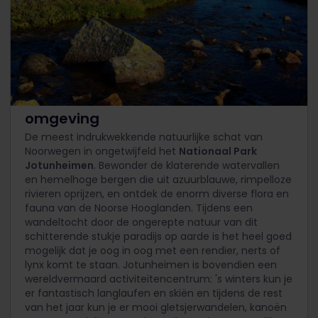
Avontuur in een ongerepte
omgeving
De meest indrukwekkende natuurlijke schat van
Noorwegen in ongetwijfeld het
Nationaal Park
Jotunheimen
. Bewonder de klaterende watervallen
en hemelhoge bergen die uit azuurblauwe, rimpelloze
rivieren oprijzen, en ontdek de enorm diverse flora en
fauna van de Noorse Hooglanden. Tijdens een
wandeltocht door de ongerepte natuur van dit
schitterende stukje paradijs op aarde is het heel goed
mogelijk dat je oog in oog met een rendier, nerts of
lynx komt te staan. Jotunheimen is bovendien een
wereldvermaard activiteitencentrum: 's winters kun je
er fantastisch langlaufen en skiën en tijdens de rest
van het jaar kun je er mooi gletsjerwandelen, kanoën