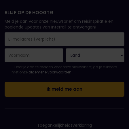
BLIJF OP DE HOOGTE!
Meld je aan voor onze nieuwsbrief om reisinspiratie en
boeiende updates van Interrail te ontvangen!
Je inschrijving is gelukt..
E-mailadres is een verplicht veld!
E-mailadres is ongeldig!
Fout bij het abonneren op de nieuwsbrief. Probeer het later opn
Je hebt je al geabonneerd op deze nieuwsbrief!
Ga akkoord met de algemene voorwaarden om je in te schrijven 
Door je aan te melden voor onze nieuwsbrief, ga je akkoord
met onze
algemene voorwaarden
.
Toegankelijkheidsverklaring