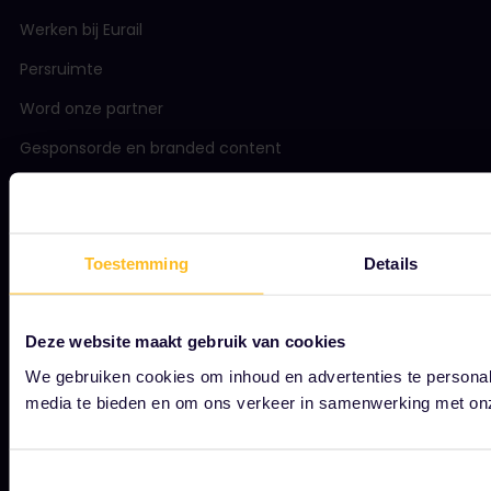
Werken bij Eurail
Persruimte
Word onze partner
Gesponsorde en branded content
Interrail impactrapport
Toestemming
Details
BEGIN HIER
Wat is Interrail?
Deze website maakt gebruik van cookies
Je pas gebruiken
We gebruiken cookies om inhoud en advertenties te personal
media te bieden en om ons verkeer in samenwerking met onz
Magazine
Community
Toestemmingsselectie
Duurzaam toerisme