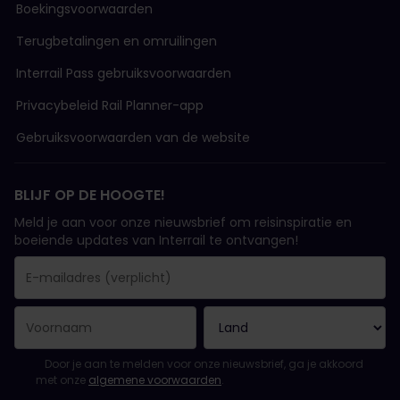
Boekingsvoorwaarden
Terugbetalingen en omruilingen
Interrail Pass gebruiksvoorwaarden
Privacybeleid Rail Planner-app
Gebruiksvoorwaarden van de website
BLIJF OP DE HOOGTE!
Meld je aan voor onze nieuwsbrief om reisinspiratie en
boeiende updates van Interrail te ontvangen!
Je inschrijving is gelukt..
E-mailadres is een verplicht veld!
E-mailadres is ongeldig!
Fout bij het abonneren op de nieuwsbrief. Probeer het later opn
Je hebt je al geabonneerd op deze nieuwsbrief!
Ga akkoord met de algemene voorwaarden om je in te schrijven 
Door je aan te melden voor onze nieuwsbrief, ga je akkoord
met onze
algemene voorwaarden
.