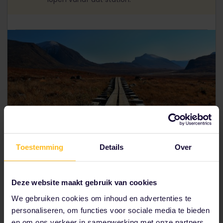
Toestemming
Details
Over
Wandelpad Kungsleden, Abisko
Deze website maakt gebruik van cookies
Droomlandschap
We gebruiken cookies om inhoud en advertenties te
Wie naar Zweden wil voor de prachtige natuur, moet
personaliseren, om functies voor sociale media te bieden
zeker een bezoekje brengen aan het
Nationaal Park
en om ons verkeer in samenwerking met onze partners