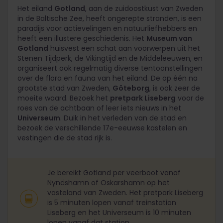
Het eiland
Gotland
, aan de zuidoostkust van Zweden
in de Baltische Zee, heeft ongerepte stranden, is een
paradijs voor actievelingen en natuurliefhebbers en
heeft een illustere geschiedenis. Het
Museum van
Gotland
huisvest een schat aan voorwerpen uit het
Stenen Tijdperk, de Vikingtijd en de Middeleeuwen, en
organiseert ook regelmatig diverse tentoonstellingen
over de flora en fauna van het eiland. De op één na
grootste stad van Zweden,
Göteborg
, is ook zeer de
moeite waard. Bezoek het
pretpark Liseberg
voor de
roes van de achtbaan of leer iets nieuws in het
Universeum
. Duik in het verleden van de stad en
bezoek de verschillende 17e-eeuwse kastelen en
vestingen die de stad rijk is.
Je bereikt Gotland per veerboot vanaf
Nynäshamn of Oskarshamn op het
vasteland van Zweden. Het pretpark Liseberg
is 5 minuten lopen vanaf treinstation
Liseberg en het Universeum is 10 minuten
lopen vanaf dat station.