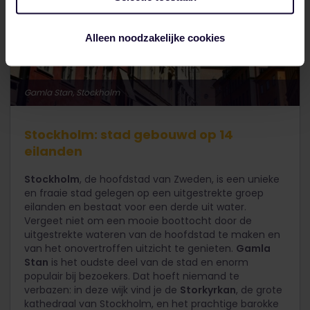
Alleen noodzakelijke cookies
Gamla Stan, Stockholm
Stockholm: stad gebouwd op 14
eilanden
Stockholm
, de hoofdstad van Zweden, is een unieke
en fraaie stad gelegen op een uitgestrekte groep
eilanden en bestaat voor een derde uit water.
Vergeet niet om een mooie boottocht door de
uitgestrekte wateren van de hoofdstad te maken en
van het onovertroffen uitzicht te genieten.
Gamla
Stan
is het oudste deel van de stad en enorm
populair bij bezoekers. Dat hoeft niemand te
verbazen: in deze wijk vind je de
Storkyrkan
, de grote
kathedraal van Stockholm, en het prachtige barokke