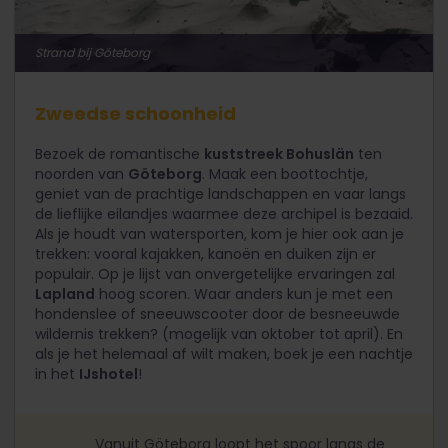
Strand bij Göteborg
Zweedse schoonheid
Bezoek de romantische
kuststreek Bohuslän
ten
noorden van
Göteborg
. Maak een boottochtje,
geniet van de prachtige landschappen en vaar langs
de lieflijke eilandjes waarmee deze archipel is bezaaid.
Als je houdt van watersporten, kom je hier ook aan je
trekken: vooral kajakken, kanoën en duiken zijn er
populair. Op je lijst van onvergetelijke ervaringen zal
Lapland
hoog scoren. Waar anders kun je met een
hondenslee of sneeuwscooter door de besneeuwde
wildernis trekken? (mogelijk van oktober tot april). En
als je het helemaal af wilt maken, boek je een nachtje
in het
IJshotel
!
Vanuit Göteborg loopt het spoor langs de