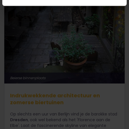
Beierse binnenplaats
Indrukwekkende architectuur en
zomerse biertuinen
Op slechts een uur van Berlijn vind je de barokke stad
Dresden
, ook wel bekend als het 'Florence aan de
Elbe'. Laat de fascinerende skyline van elegante