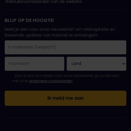
Gebruiksvoorwaarden van de website
BLIJF OP DE HOOGTE!
Meld je aan voor onze nieuwsbrief om reisinspiratie en
boeiende updates van Interrail te ontvangen!
Je inschrijving is gelukt..
E-mailadres is een verplicht veld!
E-mailadres is ongeldig!
Fout bij het abonneren op de nieuwsbrief. Probeer het later opn
Je hebt je al geabonneerd op deze nieuwsbrief!
Ga akkoord met de algemene voorwaarden om je in te schrijven 
Door je aan te melden voor onze nieuwsbrief, ga je akkoord
met onze
algemene voorwaarden
.