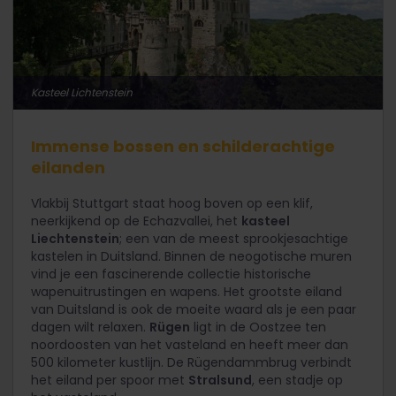
Kasteel Lichtenstein
Immense bossen en schilderachtige
eilanden
Vlakbij Stuttgart staat hoog boven op een klif,
neerkijkend op de Echazvallei, het
kasteel
Liechtenstein
; een van de meest sprookjesachtige
kastelen in Duitsland. Binnen de neogotische muren
vind je een fascinerende collectie historische
wapenuitrustingen en wapens. Het grootste eiland
van Duitsland is ook de moeite waard als je een paar
dagen wilt relaxen.
Rügen
ligt in de Oostzee ten
noordoosten van het vasteland en heeft meer dan
500 kilometer kustlijn. De Rügendammbrug verbindt
het eiland per spoor met
Stralsund
, een stadje op