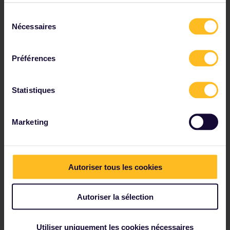
Sélection
Nécessaires
du
consentement
Découvrez où un Pass Global peut
Préférences
vous emmener
En manque d’inspiration ? Servez-vous de la carte
pour voir où les autres voyageurs Interrail se sont
Statistiques
rendus avec ce Pass.
Marketing
Autoriser tous les cookies
Autoriser la sélection
Utiliser uniquement les cookies nécessaires