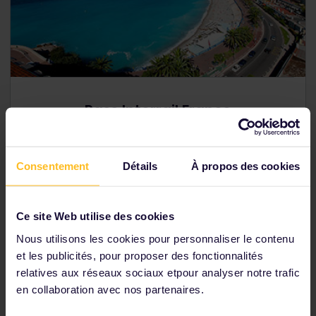
Pass Interrail France
Explorez la France en train
Consentement
Détails
À propos des cookies
Pass mobile – envoi dématérialisé
Tarifs à partir de
156 €
Ce site Web utilise des cookies
Nous utilisons les cookies pour personnaliser le contenu
Voir les pass France
et les publicités, pour proposer des fonctionnalités
relatives aux réseaux sociaux etpour analyser notre trafic
en collaboration avec nos partenaires.
Planifiez votre itinéraire à travers l’Europe