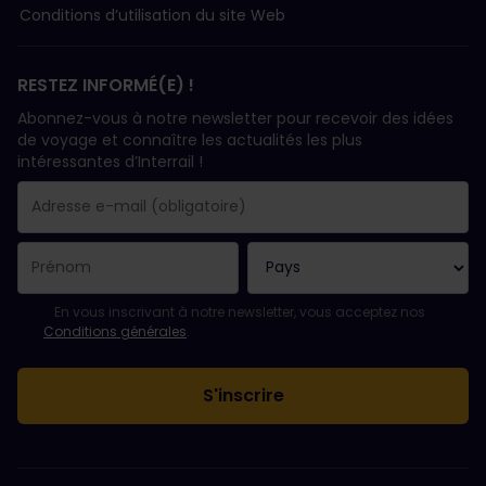
Conditions d’utilisation du site Web
RESTEZ INFORMÉ(E) !
Abonnez-vous à notre newsletter pour recevoir des idées
de voyage et connaître les actualités les plus
intéressantes d’Interrail !
Votre abonnement a bien été pris en compte.
Le champ adresse e-mail est obligatoire.
L'adresse e-mail n'est pas valide !
L'inscription à la newsletter a échoué. Veuillez réessayer ultéri
Vous êtes déjà abonné(e) à cette newsletter.
Veuillez accepter les conditions générales pour vous inscrire à l
En vous inscrivant à notre newsletter, vous acceptez nos
Conditions générales
.