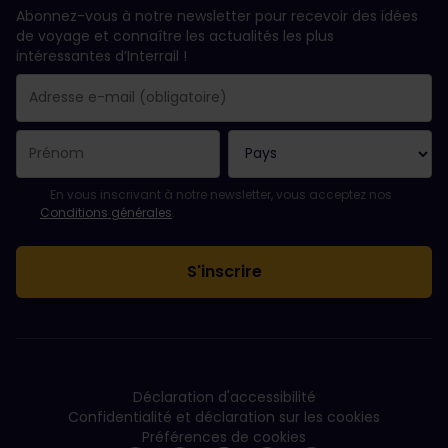
Abonnez-vous à notre newsletter pour recevoir des idées
de voyage et connaître les actualités les plus
intéressantes d’Interrail !
Votre abonnement a bien été pris en compte.
Le champ adresse e-mail est obligatoire.
L'adresse e-mail n'est pas valide !
L'inscription à la newsletter a échoué. Veuillez réessayer ultéri
Vous êtes déjà abonné(e) à cette newsletter.
Veuillez accepter les conditions générales pour vous inscrire à l
En vous inscrivant à notre newsletter, vous acceptez nos
Conditions générales
.
Déclaration d'accessibilité
Confidentialité et déclaration sur les cookies
Préférences de cookies