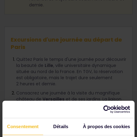
demie.
Excursions d'une journée au départ de
Paris
Quittez Paris le temps d'une journée pour découvrir
la beauté de
Lille
, ville universitaire dynamique
située au nord de la France. En TGV, la réservation
est obligatoire, mais le trajet dure seulement
2 heures et demie.
Consacrez une journée à la visite du magnifique
château de
Versailles
et de ses jardins. La liaison
en train est assurée tout au long de la journée, et
le trajet le plus rapide dure 15 minutes.
​Située à l'est de la France, la ville de
Strasbourg
,
Consentement
Détails
À propos des cookies
où s'entremêlent influences françaises et
allemandes, est absolument fascinante. C'est une