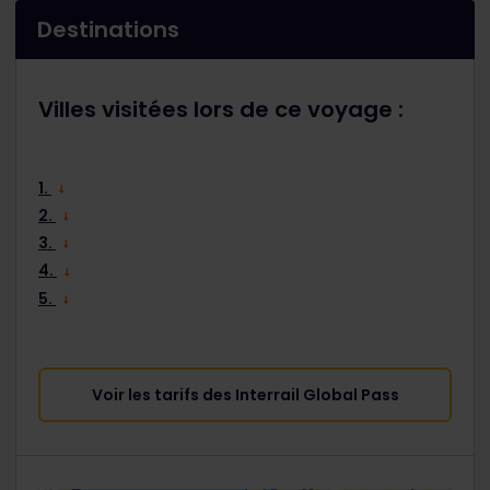
Destinations
Villes visitées lors de ce voyage :
1.
2.
3.
4.
5.
Voir les tarifs des Interrail Global Pass