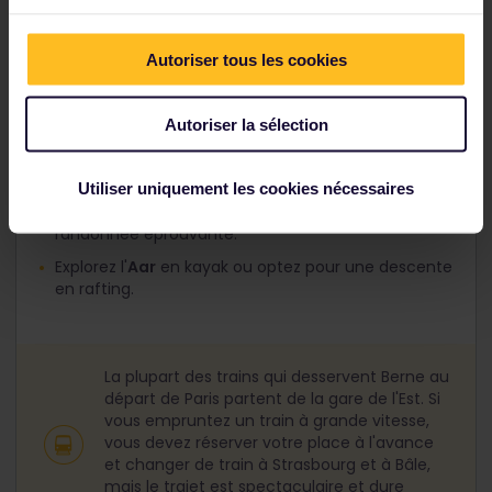
Autoriser tous les cookies
À l'est de la ville, visitez l'incontournable
Autoriser la sélection
Bärengraben
, la fosse aux ours, animaux auxquels
Berne doit son nom.
Utiliser uniquement les cookies nécessaires
Empruntez les sentiers des montagnes
environnantes pour une balade pittoresque ou une
randonnée éprouvante.
Explorez l'
Aar
en kayak ou optez pour une descente
en rafting.
La plupart des trains qui desservent Berne au
départ de Paris partent de la gare de l'Est. Si
vous empruntez un train à grande vitesse,
vous devez réserver votre place à l'avance
et changer de train à Strasbourg et à Bâle,
mais le trajet est spectaculaire et dure