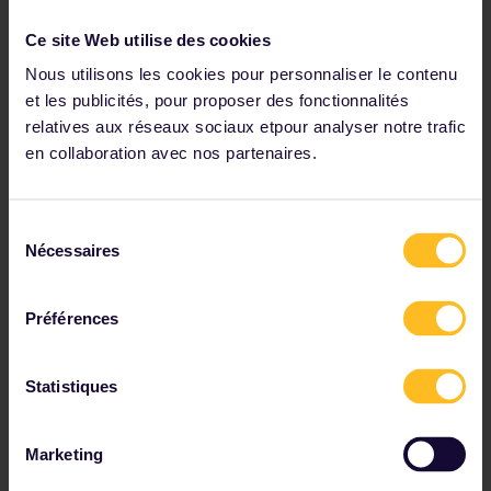
destination idéale pour une escapade d'une
journée au départ de la capitale : la réservation à
Ce site Web utilise des cookies
bord des trains TGV et ICE est obligatoire, mais le
trajet aller-retour dure seulement 3 heures et
Nous utilisons les cookies pour personnaliser le contenu
demie.
et les publicités, pour proposer des fonctionnalités
relatives aux réseaux sociaux etpour analyser notre trafic
en collaboration avec nos partenaires.
Jours 18-22 : Berne, Suisse
Sélection
Nécessaires
du
consentement
Préférences
Statistiques
Marketing