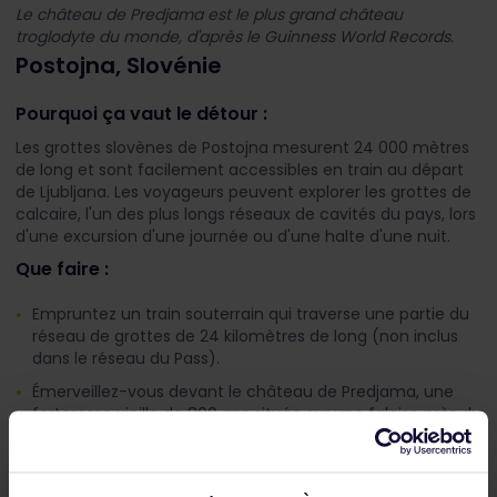
Le château de Predjama est le plus grand château
troglodyte du monde, d'après le Guinness World Records.
Postojna, Slovénie
Pourquoi ça vaut le détour :
Les grottes slovènes de Postojna mesurent 24 000 mètres
de long et sont facilement accessibles en train au départ
de Ljubljana. Les voyageurs peuvent explorer les grottes de
calcaire, l'un des plus longs réseaux de cavités du pays, lors
d'une excursion d'une journée ou d'une halte d'une nuit.
Que faire :
Empruntez un train souterrain qui traverse une partie du
réseau de grottes de 24 kilomètres de long (non inclus
dans le réseau du Pass).
Émerveillez-vous devant le château de Predjama, une
forteresse vieille de 800 ans située sur une falaise près du
réseau de grottes.
Découvrez les (plus de) 150 espèces animales qui
peuplent le réseau de grottes, dont le célèbre olm, qui