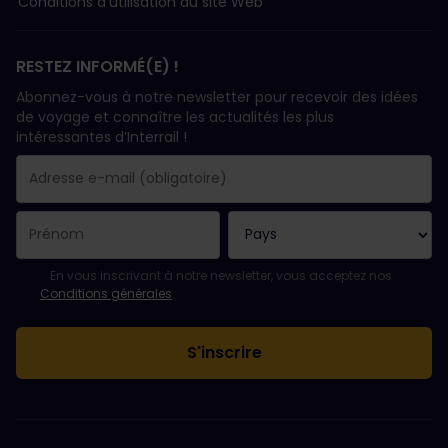
Conditions d’utilisation du site Web
RESTEZ INFORMÉ(E) !
Abonnez-vous à notre newsletter pour recevoir des idées
de voyage et connaître les actualités les plus
intéressantes d’Interrail !
Votre abonnement a bien été pris en compte.
Le champ adresse e-mail est obligatoire.
L'adresse e-mail n'est pas valide !
L'inscription à la newsletter a échoué. Veuillez réessayer ultéri
Vous êtes déjà abonné(e) à cette newsletter.
Veuillez accepter les conditions générales pour vous inscrire à l
En vous inscrivant à notre newsletter, vous acceptez nos
Conditions générales
.