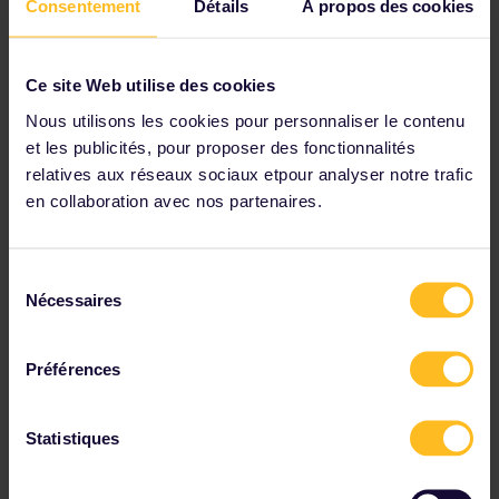
Consentement
Détails
À propos des cookies
ressemble à un bébé dragon, au Vivarium.
Itinéraire suggéré
De :
Postojna
Ce site Web utilise des cookies
Vers :
Koper
Nous utilisons les cookies pour personnaliser le contenu
Durée moyenne du trajet :
1 h 20 min
et les publicités, pour proposer des fonctionnalités
Correspondances :
0
Réservation de siège :
non obligatoire
relatives aux réseaux sociaux etpour analyser notre trafic
Trajet en bus supplémentaire :
depuis Koper, prenez un
en collaboration avec nos partenaires.
bus pour un court trajet jusqu'à Piran (non inclus dans le
Pass)
Sélection
Nécessaires
du
Consultez les liaisons ferroviaires et les options
consentement
de réservation dans les
horaires
.
Préférences
Statistiques