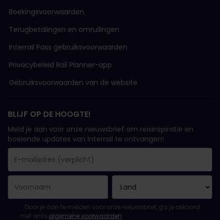
Boekingsvoorwaarden
Terugbetalingen en omruilingen
Interrail Pass gebruiksvoorwaarden
Privacybeleid Rail Planner-app
Gebruiksvoorwaarden van de website
BLIJF OP DE HOOGTE!
Meld je aan voor onze nieuwsbrief om reisinspiratie en
boeiende updates van Interrail te ontvangen!
Je inschrijving is gelukt..
E-mailadres is een verplicht veld!
E-mailadres is ongeldig!
Fout bij het abonneren op de nieuwsbrief. Probeer het later opn
Je hebt je al geabonneerd op deze nieuwsbrief!
Ga akkoord met de algemene voorwaarden om je in te schrijven 
Door je aan te melden voor onze nieuwsbrief, ga je akkoord
met onze
algemene voorwaarden
.