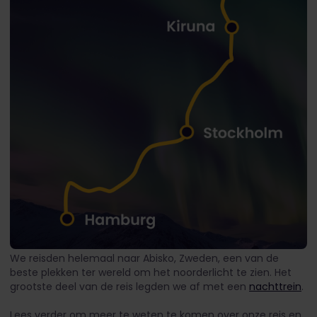
We reisden helemaal naar Abisko, Zweden, een van de
beste plekken ter wereld om het noorderlicht te zien. Het
grootste deel van de reis legden we af met een
nachttrein
.
Lees verder om meer te weten te komen over onze reis en