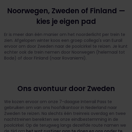
Noorwegen, Zweden of Finland —
kies je eigen pad
Er is meer dan één manier om het noorderlicht per trein te
zien. Afgelopen winter koos een groep collega's van Eurail
ervoor om door Zweden naar de poolcirkel te reizen. Je kunt
echter ook de trein nemen door Noorwegen (helemaal tot
Bodø) of door Finland (naar Rovaniemi).
Ons avontuur door Zweden
We kozen ervoor om onze 7-daagse Interrail Pass te
gebruiken om van ons hoofdkantoor in Nederland naar
Zweden te reizen. Na slechts één treinreis overdag en twee
nachttreinen bereikten we onze eindbestemming in de
poolcirkel. Op de terugweg langs dezelfde route namen we
de tijd om
het wat rustiger aan te doen en ons onder te