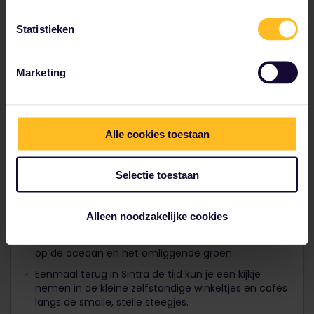
Statistieken
Marketing
5. Sintra, Portugal
Vanuit Lissabon is een dagtripje naar Sintra altijd de
Alle cookies toestaan
moeite waard. In deze sprookjesachtige stad worden
natuurschoon en kunst met elkaar verenigd.
Selectie toestaan
Beklim
de weelderige heuvels naar het
levendige
Nationale Paleis van Pena
, met zijn gele
en rode torentjes en bogen.
Alleen noodzakelijke cookies
Je kunt ook door de heuvels van Sintra wandelen
naar een
10e-eeuws fort
, met een prachtig uitzicht
op de oceaan en het omliggende groen.
Eenmaal terug in Sintra de tijd kun je een kijkje
nemen in de kleine zelfstandige winkeltjes en cafés
langs de smalle, steile steegjes.