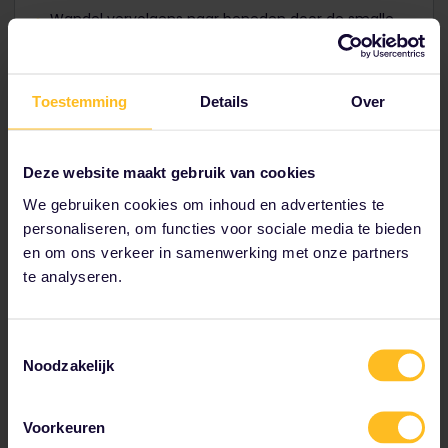
Wandel vervolgens naar beneden door de smalle
steegjes van de wijk Alfama, waar je de sfeer van
de oudste wijk van Lissabon kunt ervaren.
Een bezoek aan Lissabon is pas compleet als je de
Toestemming
Details
Over
'pastéis de nata' hebt geproefd. Deze heerlijke
custardtaartjes zijn verkrijgbaar bij talloze bakkers
en banketbakkers in de stad.
Deze website maakt gebruik van cookies
We gebruiken cookies om inhoud en advertenties te
personaliseren, om functies voor sociale media te bieden
Neem een rechtstreekse trein van Lissabon naar Sintra.
Reistijd: 45 minuten. Reserveren is niet verplicht.
en om ons verkeer in samenwerking met onze partners
te analyseren.
Toestemmingsselectie
Noodzakelijk
Voorkeuren