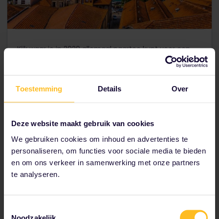
Kijk waar je in 2020 allemaal naartoe kunt voor een
epische zomer!
Ik wil zon
Toestemming
Details
Over
Deze website maakt gebruik van cookies
Meer seizoensroutes
We gebruiken cookies om inhoud en advertenties te
personaliseren, om functies voor sociale media te bieden
en om ons verkeer in samenwerking met onze partners
Slovenië en Kroatië in de zomer
te analyseren.
Interrailen in de lente
Paasvakantie in Europa
Halloween in Europa
Toestemmingsselectie
Bier- en wijnfestivals in Duitsland
Noodzakelijk