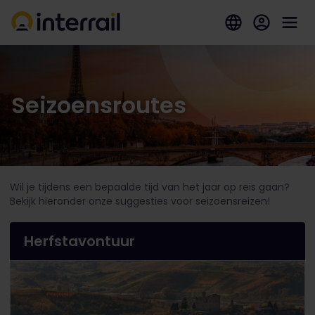
Seizoensroutes
Wil je tijdens een bepaalde tijd van het jaar op reis gaan?
Bekijk hieronder onze suggesties voor seizoensreizen!
Herfstavontuur