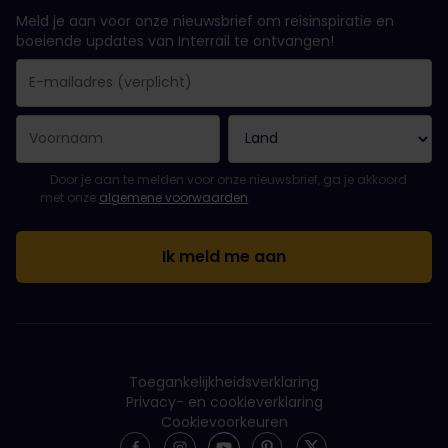
Meld je aan voor onze nieuwsbrief om reisinspiratie en
boeiende updates van Interrail te ontvangen!
Je inschrijving is gelukt..
E-mailadres is een verplicht veld!
E-mailadres is ongeldig!
Fout bij het abonneren op de nieuwsbrief. Probeer het later opn
Je hebt je al geabonneerd op deze nieuwsbrief!
Ga akkoord met de algemene voorwaarden om je in te schrijven 
Door je aan te melden voor onze nieuwsbrief, ga je akkoord
met onze
algemene voorwaarden
.
Toegankelijkheidsverklaring
Privacy- en cookieverklaring
Cookievoorkeuren