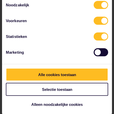
Noodzakelijk
8PM - Tijd voor een biertje
Je bent niet helemaal naar München gereisd om
Voorkeuren
een beetje buiten rond te lopen
Laten we eerlijk zijn: de meeste mensen komen naar
Statistieken
München om het Oktoberfest te vieren. Dit iconische
evenement dat eind september plaatsvindt, staat op
menig bucketlist. Maar ook als je niet uitkomt met je
Marketing
planning of liever langskomt op een minder
chaotisch moment, kun je uitgebreid genieten van
de Beierse cultuur, keuken en bieren. Als je maar één
dag in de stad bent, ga dan naar de beroemdste
bierhal: het Hofbräuhaus. Neem plaats tussen
Alle cookies toestaan
toeristen en locals en geniet van een traditioneel
avondje uit eten.
Selectie toestaan
Alleen noodzakelijke cookies