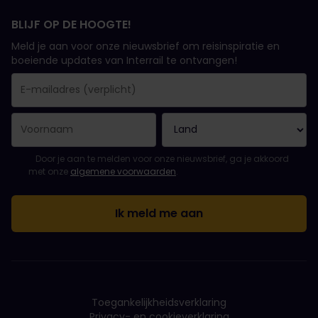
BLIJF OP DE HOOGTE!
Meld je aan voor onze nieuwsbrief om reisinspiratie en
boeiende updates van Interrail te ontvangen!
Je inschrijving is gelukt..
E-mailadres is een verplicht veld!
E-mailadres is ongeldig!
Fout bij het abonneren op de nieuwsbrief. Probeer het later opn
Je hebt je al geabonneerd op deze nieuwsbrief!
Ga akkoord met de algemene voorwaarden om je in te schrijven 
Door je aan te melden voor onze nieuwsbrief, ga je akkoord
met onze
algemene voorwaarden
.
Toegankelijkheidsverklaring
Privacy- en cookieverklaring