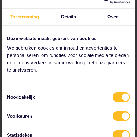
Toestemming
Details
Over
Plan je reis
Begin nu met het plannen van je avontuur met de
Deze website maakt gebruik van cookies
German Rail Pass:
We gebruiken cookies om inhoud en advertenties te
Bekijk reisgegevens in de dienstregeling
personaliseren, om functies voor sociale media te bieden
Lees over reserveren
en om ons verkeer in samenwerking met onze partners
Boek je hostelaccommodatie
te analyseren.
Profiteer van kortingen met je Pas
Toestemmingsselectie
Noodzakelijk
Voorkeuren
Statistieken