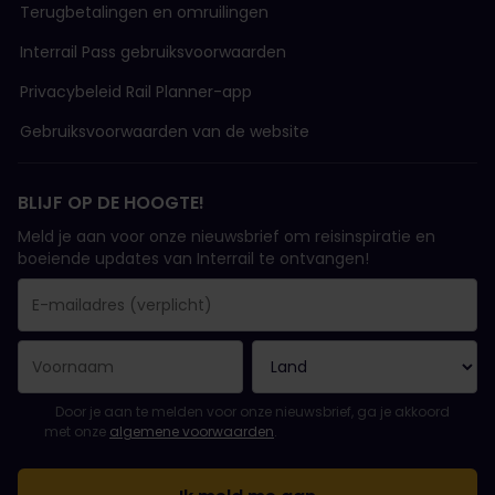
Terugbetalingen en omruilingen
Interrail Pass gebruiksvoorwaarden
Privacybeleid Rail Planner-app
Gebruiksvoorwaarden van de website
BLIJF OP DE HOOGTE!
Meld je aan voor onze nieuwsbrief om reisinspiratie en
boeiende updates van Interrail te ontvangen!
Je inschrijving is gelukt..
E-mailadres is een verplicht veld!
E-mailadres is ongeldig!
Fout bij het abonneren op de nieuwsbrief. Probeer het later opn
Je hebt je al geabonneerd op deze nieuwsbrief!
Ga akkoord met de algemene voorwaarden om je in te schrijven 
Door je aan te melden voor onze nieuwsbrief, ga je akkoord
met onze
algemene voorwaarden
.